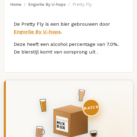
Home
Engorile By U-hops
Pretty Fly
De Pretty Fly is een bier gebrouwen door
Engorile By U-hops
.
Deze
heeft een alcohol percentage van 7.0%.
De bierstijl komt van oorsprong uit
.
MATCH
DEZE MAAND
MIX
BOX
8 BIEREN