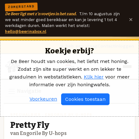
ZOMERSTAND
De Beer ligt met z'n voetjes in het zand.
T/m 10 augustus zijn
×
we wat minder goed bereikbaar en kan je levering 1 tot 4
werkdagen duren. Mailen werkt het snelst:
hello@beerinabox.nl
Ik heb een vraag
Contact
Inloggen
Koekje erbij?
De Beer houdt van cookies, het liefst met honing.
Zodat zijn site super werkt en om lekker te
grasduinen in webstatistieken.
Klik hier
voor meer
informatie over zijn honingwafels.
Navigatie
Voorkeuren
Cookies toestaan
SPECIAALBIER · ENGORILE BY U-HOPS
Pretty Fly
van Engorile By U-hops