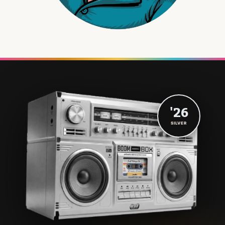
'26
SILVER