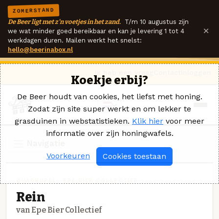
ZOMERSTAND
De Beer ligt met z'n voetjes in het zand.
T/m 10 augustus zijn
×
we wat minder goed bereikbaar en kan je levering 1 tot 4
werkdagen duren. Mailen werkt het snelst:
hello@beerinabox.nl
Ik heb een vraag
Contact
Inloggen
Koekje erbij?
De Beer houdt van cookies, het liefst met honing.
Zodat zijn site super werkt en om lekker te
grasduinen in webstatistieken.
Klik hier
voor meer
informatie over zijn honingwafels.
Navigatie
Voorkeuren
Cookies toestaan
QUADRUPEL · EPE BIER COLLECTIEF
Rein
van Epe Bier Collectief