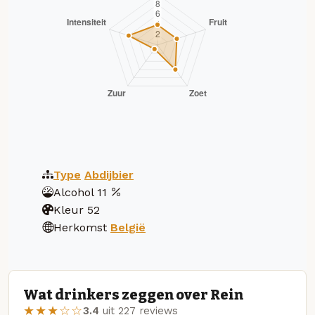
Type
Abdijbier
Alcohol
11
Kleur
52
Herkomst
België
Wat drinkers zeggen over Rein
★★★☆☆
3.4
uit 227 reviews