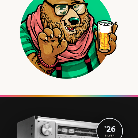
'26
SILVER