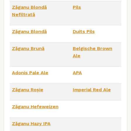
Zăganu Blondă
Pils
Nefiltrată
Zăganu Blondă
Duits Pils
Zăganu Brună
Belgische Brown
Ale
Adonis Pale Ale
APA
Zăganu Roșie
Imperial Red Ale
Zăganu Hefeweizen
Zăganu Hazy IPA