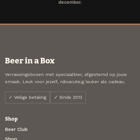
december.
Beer in a Box
Verrassingsboxen met speciaalbier, afgestemd op jouw
smaak. Leuk voor jezelf, n&oacute;g leuker als cadeau.
✓ Veilige betaling
✓ Sinds 2013
Shop
Beer Club
Shop