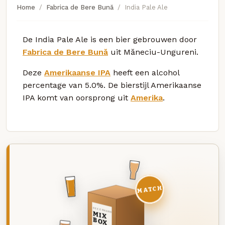
Home
Fabrica de Bere Bună
India Pale Ale
De India Pale Ale is een bier gebrouwen door
Fabrica de Bere Bună
uit Măneciu-Ungureni.
Deze
Amerikaanse IPA
heeft een alcohol
percentage van 5.0%. De bierstijl Amerikaanse
IPA komt van oorsprong uit
Amerika
.
MATCH
DEZE MAAND
MIX
BOX