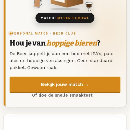
8 BIEREN
MATCH:
BITTER & GROWL
PERSONAL MATCH · BEER CLUB
Hou je van
hoppige bieren
?
De Beer koppelt je aan een box met IPA's, pale
ales en hoppige verrassingen. Geen standaard
pakket. Gewoon raak.
Bekijk jouw match →
Of doe de snelle smaaktest →