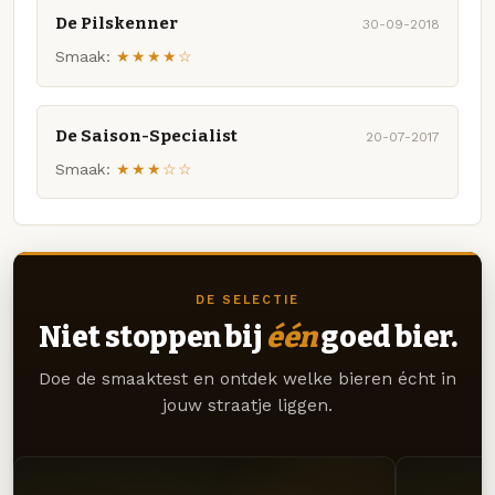
De Pilskenner
30-09-2018
Smaak:
★★★★☆
De Saison-Specialist
20-07-2017
Smaak:
★★★☆☆
DE SELECTIE
Niet stoppen bij
één
goed bier.
Doe de smaaktest en ontdek welke bieren écht in
jouw straatje liggen.