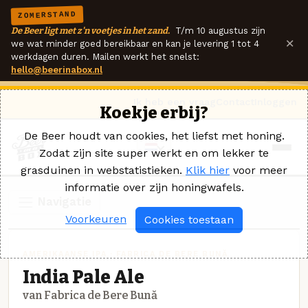
ZOMERSTAND
De Beer ligt met z'n voetjes in het zand.
T/m 10 augustus zijn
×
we wat minder goed bereikbaar en kan je levering 1 tot 4
werkdagen duren. Mailen werkt het snelst:
hello@beerinabox.nl
Ik heb een vraag
Contact
Inloggen
Koekje erbij?
De Beer houdt van cookies, het liefst met honing.
Zodat zijn site super werkt en om lekker te
grasduinen in webstatistieken.
Klik hier
voor meer
informatie over zijn honingwafels.
Navigatie
Voorkeuren
Cookies toestaan
AMERIKAANSE IPA · FABRICA DE BERE BUNĂ
India Pale Ale
van Fabrica de Bere Bună