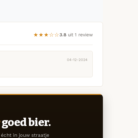
★★★☆☆
3.8
uit 1 review
04-12-2024
goed bier.
écht in jouw straatje