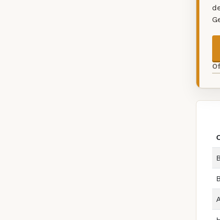
d
G
O
B