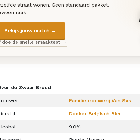
ezelfde straat wonen. Geen standaard pakket.
ewoon raak.
Bekijk jouw match →
f doe de snelle smaaktest →
Over de Zwaar Brood
Brouwer
Familiebrouwerij Van Sas
ierstijl
Donker Belgisch Bier
Alcohol
9.0%
Herkomst
Baarle-Nassau