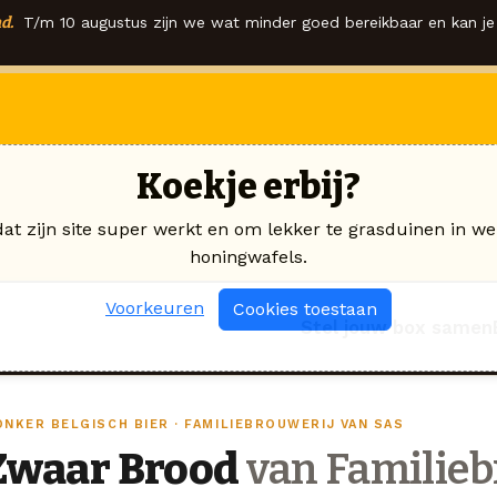
d.
T/m 10 augustus zijn we wat minder goed bereikbaar en kan je 
Koekje erbij?
dat zijn site super werkt en om lekker te grasduinen in we
honingwafels.
Voorkeuren
Cookies toestaan
Stel jouw box samen
ONKER BELGISCH BIER · FAMILIEBROUWERIJ VAN SAS
Zwaar Brood
van Familieb