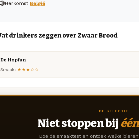
Herkomst
België
at drinkers zeggen over Zwaar Brood
De Hopfan
Smaak:
★★★☆☆
DE SELECTIE
Niet stoppen bij
één
Doe de smaaktest en ontdek welke bieren 