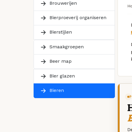
Brouwerijen
H
Bierproeverij organiseren
Bierstijlen
Smaakgroepen
Beer map
Bier glazen
Bieren
P
B
De