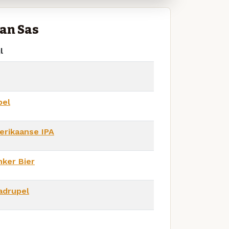
an Sas
l
pel
erikaanse IPA
ker Bier
adrupel