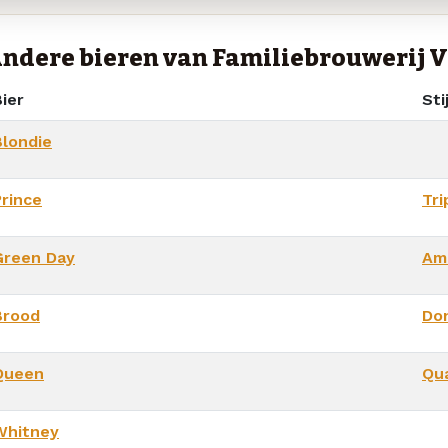
ndere bieren van Familiebrouwerij V
ier
Stij
Blondie
Prince
Tri
Green Day
Am
Brood
Don
Queen
Qu
Whitney