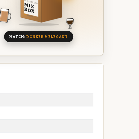
DEZE MAAND
MIX
BOX
8 BIEREN
MATCH:
DONKER & ELEGANT