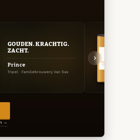
BITT
GOUDEN. KRACHTIG.
EXP
ZACHT.
Gree
Prince
Amerik
Tripel · Familiebrouwerij Van Sas
Van Sa
→
en →