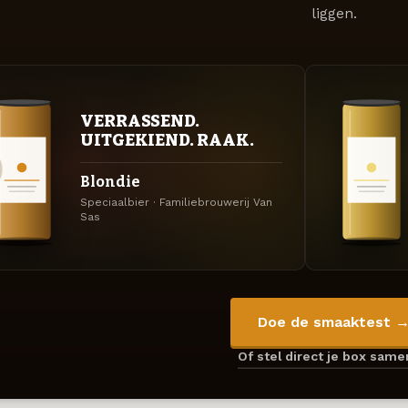
liggen.
VERRASSEND.
UITGEKIEND. RAAK.
Blondie
Speciaalbier · Familiebrouwerij Van
Sas
Doe de smaaktest 
Of stel direct je box sam