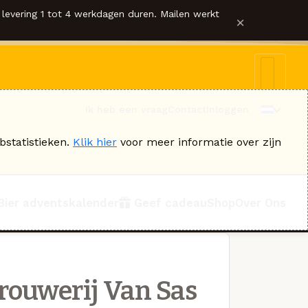
levering 1 tot 4 werkdagen duren. Mailen werkt
×
Ik heb een vraag
Contact
Inloggen
bstatistieken.
Klik hier
voor meer informatie over zijn
Bier adventskalender
Geef cadeau
Shop
Over Ons
rouwerij Van Sas