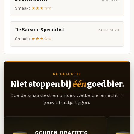
Smaak:
★★★☆☆
De Saison-Specialist
23-03-2020
Smaak:
★★★☆☆
DE SELECTIE
Niet stoppen bij
één
goed bier.
Doe de smaaktest en ontdek welke bieren écht in
jouw straatje liggen.
GOUDEN. KRACHTIG.