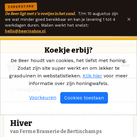
ZOMERSTAND
De Beer ligt met z'n voetjes in het zand.
T/m 10 augustus zijn
×
we wat minder goed bereikbaar en kan je levering 1 tot 4
werkdagen duren. Mailen werkt het snelst:
hello@beerinabox.nl
Ik heb een vraag
Contact
Inloggen
Koekje erbij?
De Beer houdt van cookies, het liefst met honing.
Zodat zijn site super werkt en om lekker te
grasduinen in webstatistieken.
Klik hier
voor meer
informatie over zijn honingwafels.
Navigatie
Voorkeuren
Cookies toestaan
WINTERBIER · FERME BRASSERIE DE BERTINCHAMPS
Hiver
van Ferme Brasserie de Bertinchamps