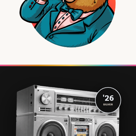
'26
SILVER