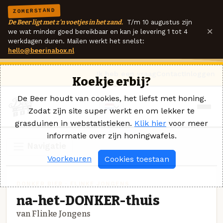
ZOMERSTAND
De Beer ligt met z'n voetjes in het zand.
T/m 10 augustus zijn
×
we wat minder goed bereikbaar en kan je levering 1 tot 4
werkdagen duren. Mailen werkt het snelst:
hello@beerinabox.nl
Ik heb een vraag
Contact
Inloggen
Koekje erbij?
De Beer houdt van cookies, het liefst met honing.
Zodat zijn site super werkt en om lekker te
grasduinen in webstatistieken.
Klik hier
voor meer
informatie over zijn honingwafels.
Navigatie
Voorkeuren
Cookies toestaan
DONKER BIER · FLINKE JONGENS
na-het-DONKER-thuis
van Flinke Jongens