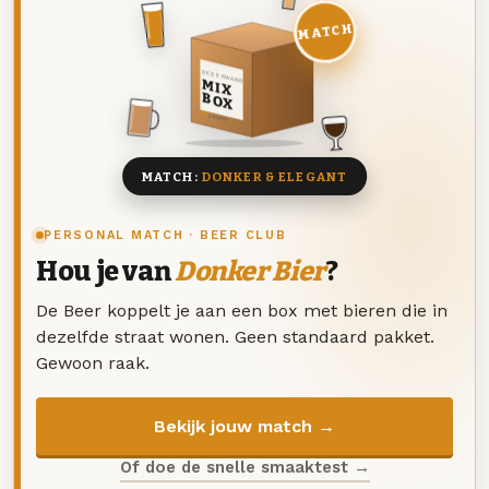
MATCH
DEZE MAAND
MIX
BOX
8 BIEREN
MATCH:
DONKER & ELEGANT
PERSONAL MATCH · BEER CLUB
Hou je van
Donker Bier
?
De Beer koppelt je aan een box met bieren die in
dezelfde straat wonen. Geen standaard pakket.
Gewoon raak.
Bekijk jouw match →
Of doe de snelle smaaktest →