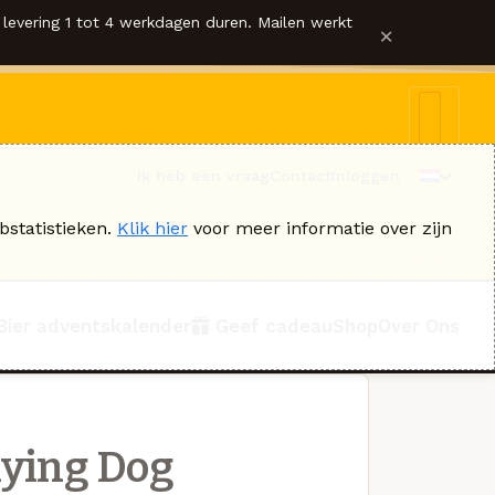
levering 1 tot 4 werkdagen duren. Mailen werkt
×
Ik heb een vraag
Contact
Inloggen
bstatistieken.
Klik hier
voor meer informatie over zijn
Bier adventskalender
Geef cadeau
Shop
Over Ons
lying Dog