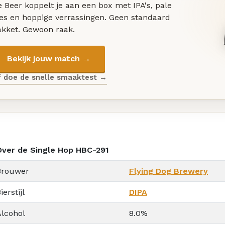
 Beer koppelt je aan een box met IPA's, pale
les en hoppige verrassingen. Geen standaard
akket. Gewoon raak.
Bekijk jouw match →
f doe de snelle smaaktest →
Over de Single Hop HBC-291
Brouwer
Flying Dog Brewery
ierstijl
DIPA
Alcohol
8.0%