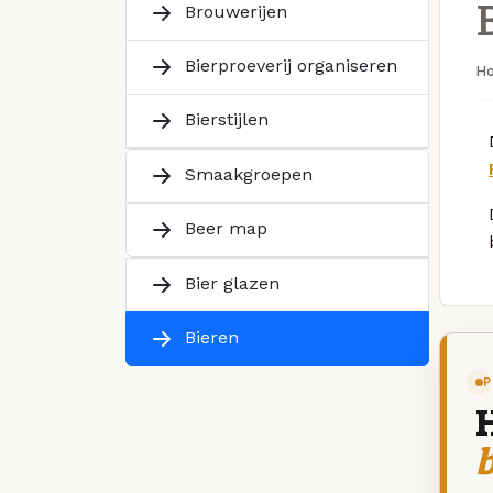
Brouwerijen
Bierproeverij organiseren
H
Bierstijlen
Smaakgroepen
Beer map
Bier glazen
Bieren
P