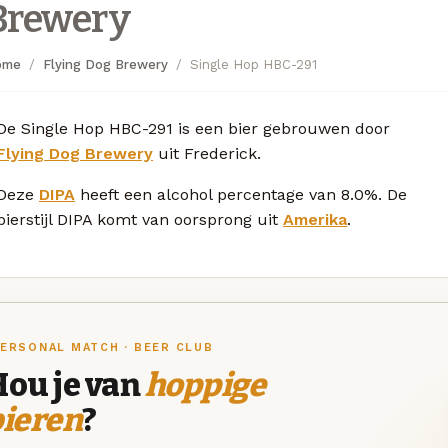
Brewery
ome
Flying Dog Brewery
Single Hop HBC-291
De Single Hop HBC-291 is een bier gebrouwen door
Flying Dog Brewery
uit Frederick.
Deze
DIPA
heeft een alcohol percentage van 8.0%. De
bierstijl DIPA komt van oorsprong uit
Amerika
.
ERSONAL MATCH · BEER CLUB
Hou je van
hoppige
bieren
?