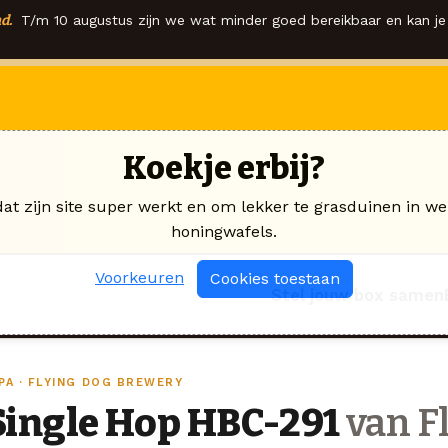
d.
T/m 10 augustus zijn we wat minder goed bereikbaar en kan je 
Koekje erbij?
dat zijn site super werkt en om lekker te grasduinen in we
honingwafels.
Voorkeuren
Cookies toestaan
Stel jouw box samen
PA · FLYING DOG BREWERY
Single Hop HBC-291
van F