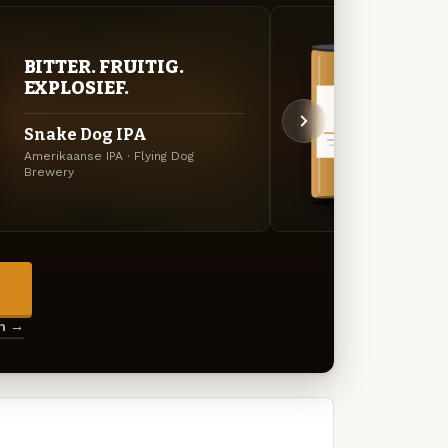
VER
BITTER. FRUITIG.
UIT
EXPLOSIEF.
Bloo
Snake Dog IPA
IPA
Amerikaanse IPA · Flying Dog
Brewery
Specia
→
en →