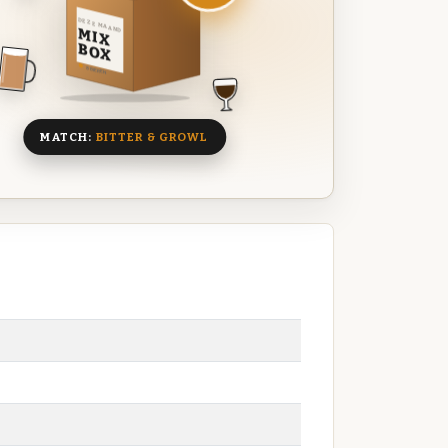
DEZE MAAND
MIX
BOX
8 BIEREN
MATCH:
BITTER & GROWL