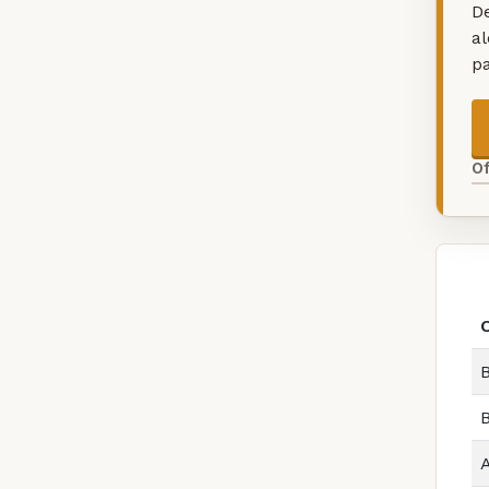
De
a
p
O
B