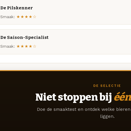
De Pilskenner
Smaak:
★★★★☆
De Saison-Specialist
Smaak:
★★★★☆
DE SELECTIE
Niet stoppen bij
één
Doe de smaaktest en ontdek welke bieren 
liggen.