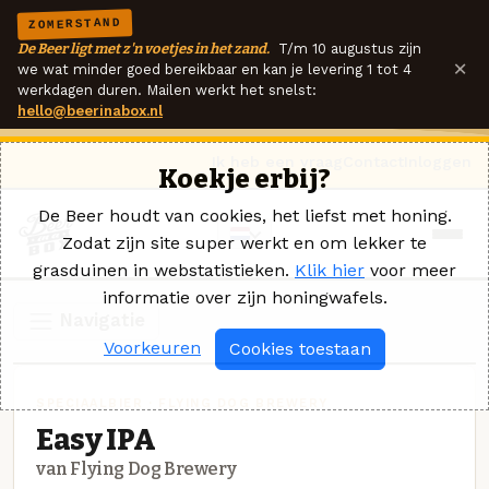
ZOMERSTAND
De Beer ligt met z'n voetjes in het zand.
T/m 10 augustus zijn
×
we wat minder goed bereikbaar en kan je levering 1 tot 4
werkdagen duren. Mailen werkt het snelst:
hello@beerinabox.nl
Ik heb een vraag
Contact
Inloggen
Koekje erbij?
De Beer houdt van cookies, het liefst met honing.
Zodat zijn site super werkt en om lekker te
grasduinen in webstatistieken.
Klik hier
voor meer
informatie over zijn honingwafels.
Navigatie
Voorkeuren
Cookies toestaan
SPECIAALBIER · FLYING DOG BREWERY
Easy IPA
van Flying Dog Brewery