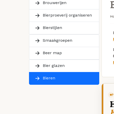
Brouwerijen
Bierproeverij organiseren
H
Bierstijlen
Smaakgroepen
Beer map
Bier glazen
Bieren
P