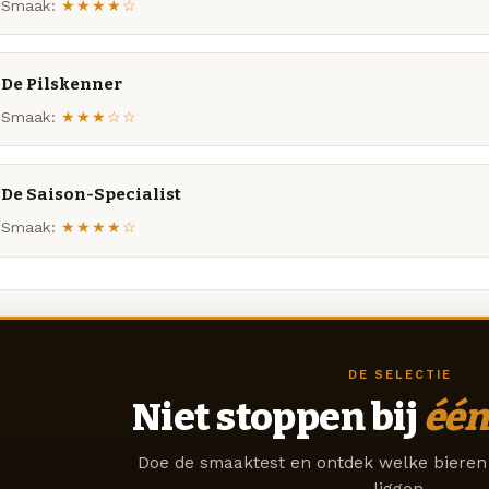
Smaak:
★★★★☆
De Pilskenner
Smaak:
★★★☆☆
De Saison-Specialist
Smaak:
★★★★☆
DE SELECTIE
Niet stoppen bij
één
Doe de smaaktest en ontdek welke bieren 
liggen.