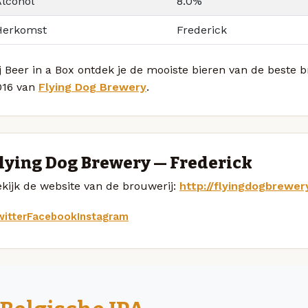
Alcohol
8.0%
Herkomst
Frederick
j Beer in a Box ontdek je de mooiste bieren van de beste b
016 van
Flying Dog Brewery
.
lying Dog Brewery — Frederick
kijk de website van de brouwerij:
http://flyingdogbrewer
itter
Facebook
Instagram