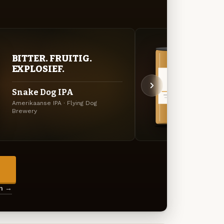
VER
BITTER. FRUITIG.
UIT
EXPLOSIEF.
Bloo
Snake Dog IPA
IPA
Amerikaanse IPA · Flying Dog
Brewery
Specia
→
en →