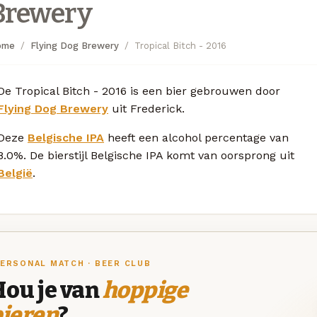
Brewery
ome
Flying Dog Brewery
Tropical Bitch - 2016
De Tropical Bitch - 2016 is een bier gebrouwen door
Flying Dog Brewery
uit Frederick.
Deze
Belgische IPA
heeft een alcohol percentage van
8.0%. De bierstijl Belgische IPA komt van oorsprong uit
België
.
ERSONAL MATCH · BEER CLUB
Hou je van
hoppige
bieren
?