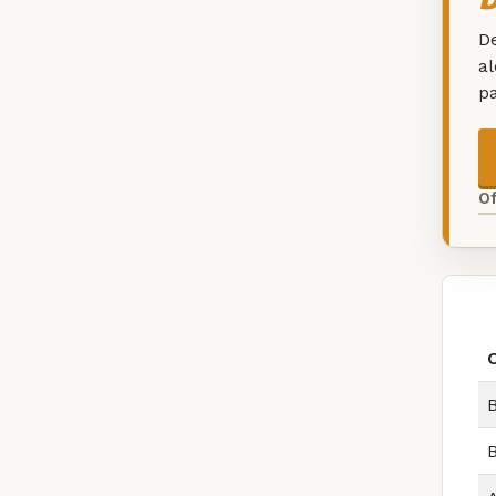
De
a
p
O
B