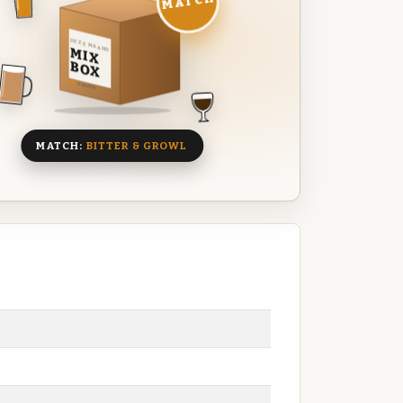
MATCH
DEZE MAAND
MIX
BOX
8 BIEREN
MATCH:
BITTER & GROWL