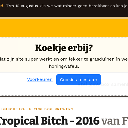
d.
T/m 10 augustus zijn we wat minder goed bereikbaar en kan je 
Koekje erbij?
dat zijn site super werkt en om lekker te grasduinen in we
honingwafels.
Voorkeuren
Cookies toestaan
Stel jouw box samen
ELGISCHE IPA · FLYING DOG BREWERY
Tropical Bitch - 2016
van F