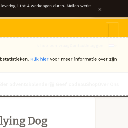
levering 1 tot 4 werkdagen duren. Mailen werkt
×
Ik heb een vraag
Contact
Inloggen
bstatistieken.
Klik hier
voor meer informatie over zijn
Bier adventskalender
Geef cadeau
Shop
Over Ons
lying Dog