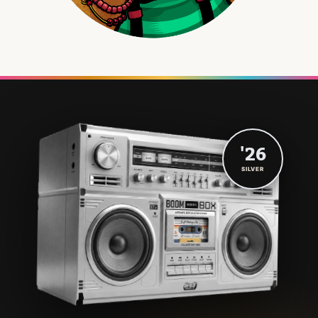
'26
SILVER