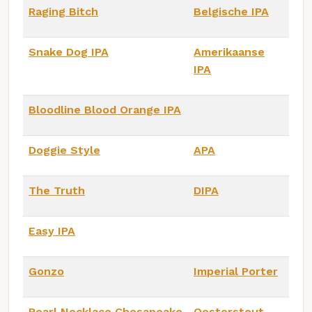
Raging Bitch
Belgische IPA
Snake Dog IPA
Amerikaanse
IPA
Bloodline Blood Orange IPA
Doggie Style
APA
The Truth
DIPA
Easy IPA
Gonzo
Imperial Porter
Pearl Necklace Chesapeake
Oesterstout