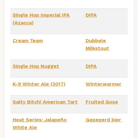
Single Hop Imperial IPA
DIPA
(Azacca)
Cream Team
Dubbele
Milkstout
Single Hop Nugget
DIPA
K-9 Winter Ale (2017)
Winterwarmer
Salty Bitch! American Tart
Fruited Gose
Heat Series: Jalapeño
Gepeperd bier
White Ale