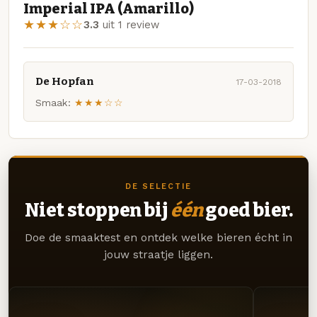
Imperial IPA (Amarillo)
★★★☆☆
3.3
uit 1 review
De Hopfan
17-03-2018
Smaak:
★★★☆☆
DE SELECTIE
Niet stoppen bij
één
goed bier.
Doe de smaaktest en ontdek welke bieren écht in
jouw straatje liggen.