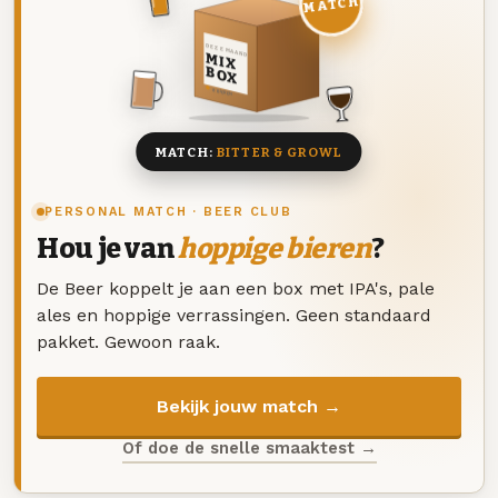
MATCH
DEZE MAAND
MIX
BOX
8 BIEREN
MATCH:
BITTER & GROWL
PERSONAL MATCH · BEER CLUB
Hou je van
hoppige bieren
?
De Beer koppelt je aan een box met IPA's, pale
ales en hoppige verrassingen. Geen standaard
pakket. Gewoon raak.
Bekijk jouw match →
Of doe de snelle smaaktest →