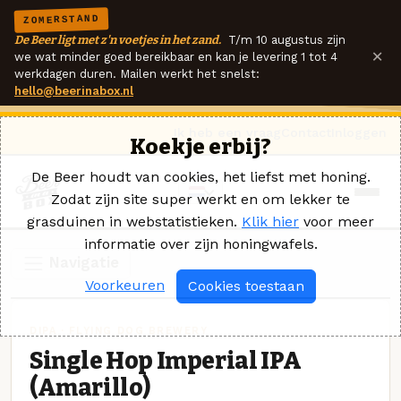
ZOMERSTAND
De Beer ligt met z'n voetjes in het zand.
T/m 10 augustus zijn
×
we wat minder goed bereikbaar en kan je levering 1 tot 4
werkdagen duren. Mailen werkt het snelst:
hello@beerinabox.nl
Ik heb een vraag
Contact
Inloggen
Koekje erbij?
De Beer houdt van cookies, het liefst met honing.
Zodat zijn site super werkt en om lekker te
grasduinen in webstatistieken.
Klik hier
voor meer
informatie over zijn honingwafels.
Navigatie
Voorkeuren
Cookies toestaan
DIPA · FLYING DOG BREWERY
Single Hop Imperial IPA
(Amarillo)