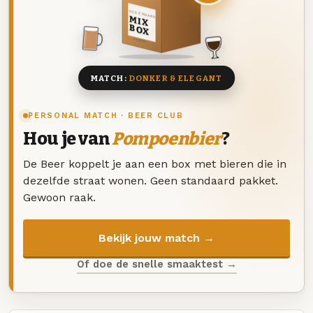
DEZE MAAND
MIX
BOX
8 BIEREN
MATCH:
DONKER & ELEGANT
PERSONAL MATCH · BEER CLUB
Hou je van
Pompoenbier
?
De Beer koppelt je aan een box met bieren die in
dezelfde straat wonen. Geen standaard pakket.
Gewoon raak.
Bekijk jouw match →
Of doe de snelle smaaktest →