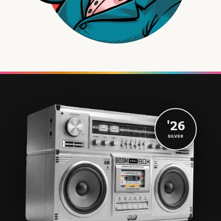
'26
SILVER