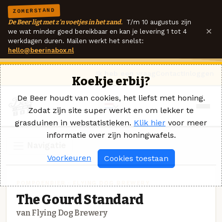
ZOMERSTAND
De Beer ligt met z'n voetjes in het zand.
T/m 10 augustus zijn
×
we wat minder goed bereikbaar en kan je levering 1 tot 4
werkdagen duren. Mailen werkt het snelst:
hello@beerinabox.nl
Ik heb een vraag
Contact
Inloggen
Koekje erbij?
De Beer houdt van cookies, het liefst met honing.
Zodat zijn site super werkt en om lekker te
grasduinen in webstatistieken.
Klik hier
voor meer
informatie over zijn honingwafels.
Navigatie
Voorkeuren
Cookies toestaan
POMPOENBIER · FLYING DOG BREWERY
The Gourd Standard
van Flying Dog Brewery