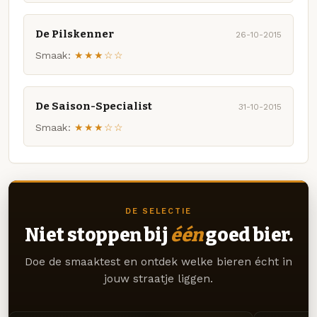
De Pilskenner
26-10-2015
Smaak:
★★★☆☆
De Saison-Specialist
31-10-2015
Smaak:
★★★☆☆
DE SELECTIE
Niet stoppen bij
één
goed bier.
Doe de smaaktest en ontdek welke bieren écht in
jouw straatje liggen.