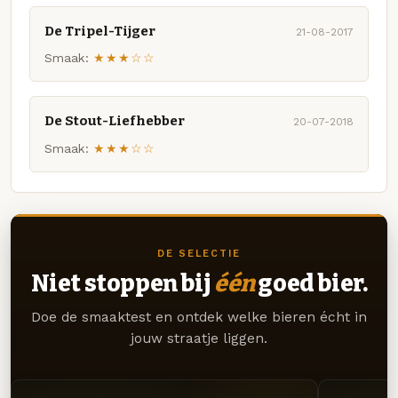
De Tripel-Tijger
21-08-2017
Smaak:
★★★☆☆
De Stout-Liefhebber
20-07-2018
Smaak:
★★★☆☆
DE SELECTIE
Niet stoppen bij
één
goed bier.
Doe de smaaktest en ontdek welke bieren écht in
jouw straatje liggen.