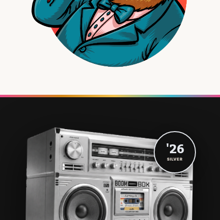
'26
SILVER