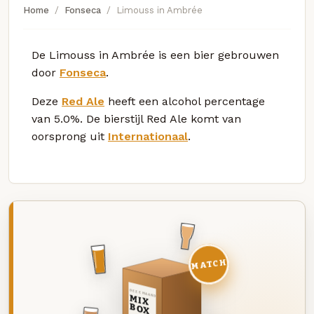
Home
Fonseca
Limouss in Ambrée
De Limouss in Ambrée is een bier gebrouwen
door
Fonseca
.
Deze
Red Ale
heeft een alcohol percentage
van 5.0%. De bierstijl Red Ale komt van
oorsprong uit
Internationaal
.
MATCH
DEZE MAAND
MIX
BOX