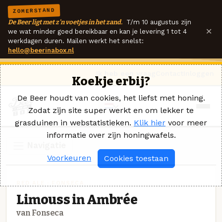
ZOMERSTAND
De Beer ligt met z'n voetjes in het zand.
T/m 10 augustus zijn
×
we wat minder goed bereikbaar en kan je levering 1 tot 4
werkdagen duren. Mailen werkt het snelst:
hello@beerinabox.nl
Ik heb een vraag
Contact
Inloggen
Koekje erbij?
De Beer houdt van cookies, het liefst met honing.
Zodat zijn site super werkt en om lekker te
grasduinen in webstatistieken.
Klik hier
voor meer
informatie over zijn honingwafels.
Navigatie
Voorkeuren
Cookies toestaan
RED ALE · FONSECA
Limouss in Ambrée
van Fonseca