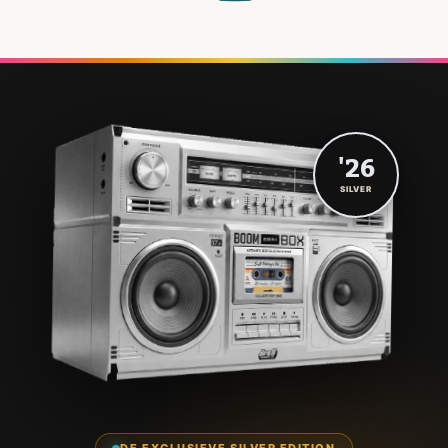
'26
SILVER