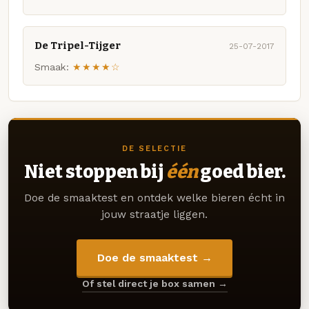
De Tripel-Tijger
25-07-2017
Smaak:
★★★★☆
DE SELECTIE
Niet stoppen bij
één
goed bier.
Doe de smaaktest en ontdek welke bieren écht in
jouw straatje liggen.
Doe de smaaktest →
Of stel direct je box samen →