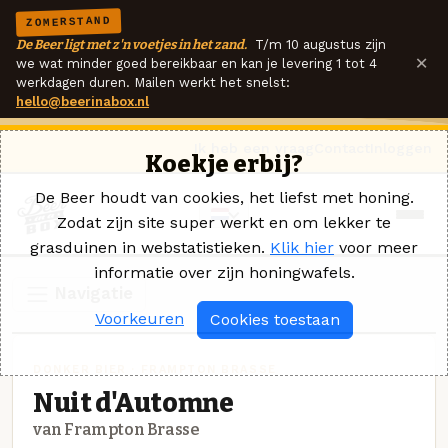
ZOMERSTAND
De Beer ligt met z'n voetjes in het zand.
T/m 10 augustus zijn
×
we wat minder goed bereikbaar en kan je levering 1 tot 4
werkdagen duren. Mailen werkt het snelst:
hello@beerinabox.nl
Ik heb een vraag
Contact
Inloggen
Koekje erbij?
De Beer houdt van cookies, het liefst met honing.
Zodat zijn site super werkt en om lekker te
grasduinen in webstatistieken.
Klik hier
voor meer
informatie over zijn honingwafels.
Navigatie
Voorkeuren
Cookies toestaan
DONKER BIER · FRAMPTON BRASSE
Nuit d'Automne
van Frampton Brasse