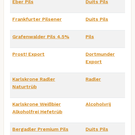
Eber Pils
Duits Pils
Frankfurter Pilsener
Duits Pils
Grafenwalder Pils 4.5%
Pils
Prost! Export
Dortmunder
Export
Karlskrone Radler
Radler
Naturtrüb
Karlskrone Weißbier
Alcoholvrij
Alkoholfrei Hefetrüb
Bergadler Premium Pils
Duits Pils