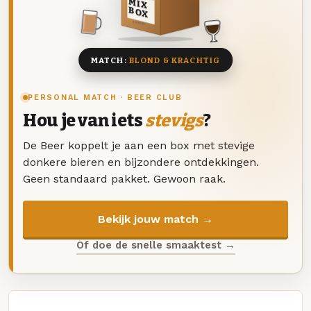
MIX
BOX
8 BIEREN
MATCH:
BLOND & KRACHTIG
PERSONAL MATCH · BEER CLUB
Hou je van iets
stevigs
?
De Beer koppelt je aan een box met stevige
donkere bieren en bijzondere ontdekkingen.
Geen standaard pakket. Gewoon raak.
Bekijk jouw match →
Of doe de snelle smaaktest →