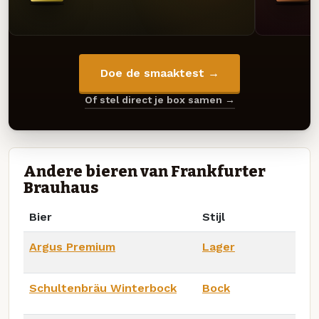
Doe de smaaktest →
Of stel direct je box samen →
Andere bieren van Frankfurter
Brauhaus
Bier
Stijl
Argus Premium
Lager
Schultenbräu Winterbock
Bock