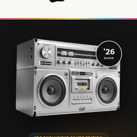
'26
SILVER