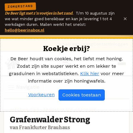
ZOMERSTAND
De Beer ligt met z'n voetjes in het zand.
T/m 10 augustus zijn
×
we wat minder goed bereikbaar en kan je levering 1 tot 4
werkdagen duren. Mailen werkt het snelst:
hello@beerinabox.nl
Ik heb een vraag
Contact
Inloggen
Koekje erbij?
De Beer houdt van cookies, het liefst met honing.
Zodat zijn site super werkt en om lekker te
grasduinen in webstatistieken.
Klik hier
voor meer
informatie over zijn honingwafels.
Navigatie
Voorkeuren
Cookies toestaan
IMPERIAL PILS · FRANKFURTER BRAUHAUS
Grafenwalder Strong
van Frankfurter Brauhaus