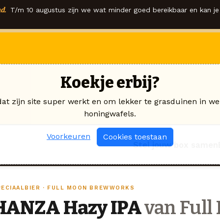
d.
T/m 10 augustus zijn we wat minder goed bereikbaar en kan je 
Koekje erbij?
dat zijn site super werkt en om lekker te grasduinen in we
honingwafels.
Voorkeuren
Cookies toestaan
Stel jouw box samen
PECIAALBIER · FULL MOON BREWWORKS
HANZA Hazy IPA
van Full