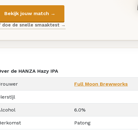
Bekijk jouw match →
f doe de snelle smaaktest →
Over de HANZA Hazy IPA
Brouwer
Full Moon Brewworks
ierstijl
Alcohol
6.0%
Herkomst
Patong