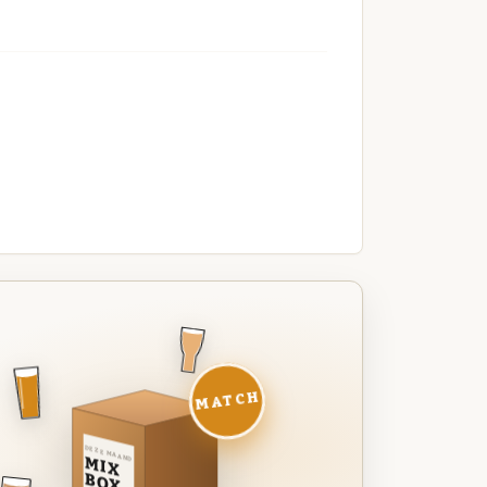
MATCH
DEZE MAAND
MIX
BOX