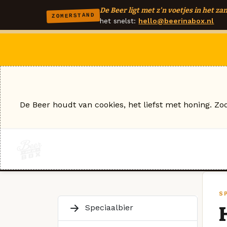
De Beer ligt met z'n voetjes in het zan
ZOMERSTAND
het snelst:
hello@beerinabox.nl
De Beer houdt van cookies, het liefst met honing. Zo
S
Speciaalbier