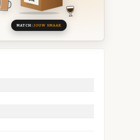
8 BIEREN
MATCH:
JOUW SMAAK