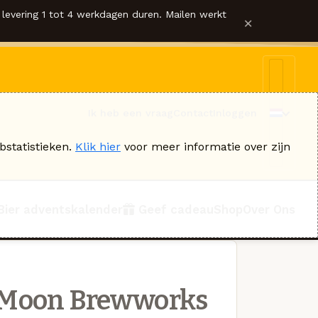
levering 1 tot 4 werkdagen duren. Mailen werkt
×
Ik heb een vraag
Contact
Inloggen
bstatistieken.
Klik hier
voor meer informatie over zijn
Bier adventskalender
Geef cadeau
Shop
Over Ons
 Moon Brewworks