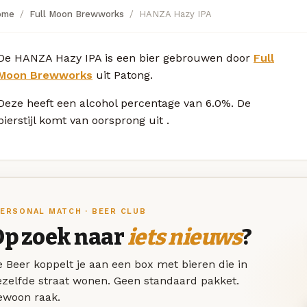
ome
Full Moon Brewworks
HANZA Hazy IPA
De HANZA Hazy IPA is een bier gebrouwen door
Full
Moon Brewworks
uit Patong.
Deze
heeft een alcohol percentage van 6.0%. De
bierstijl komt van oorsprong uit
.
ERSONAL MATCH · BEER CLUB
Op zoek naar
iets nieuws
?
 Beer koppelt je aan een box met bieren die in
ezelfde straat wonen. Geen standaard pakket.
ewoon raak.