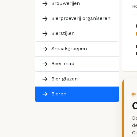
Brouwerijen
H
Bierproeverij organiseren
Bierstijlen
Smaakgroepen
Beer map
Bier glazen
Bieren
P
De
d
G