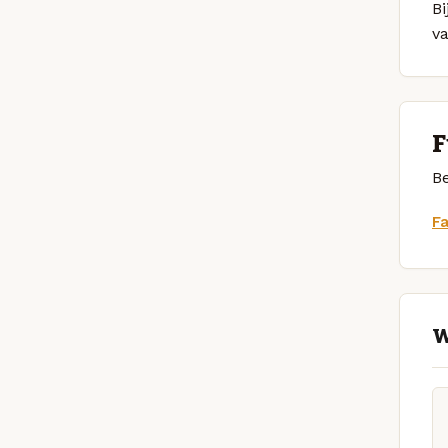
Bi
v
F
Be
F
W