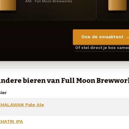
APA · Full Moon Brewworks
Doe de smaaktest 
Of stel direct je box sam
ndere bieren van Full Moon Brewwor
ier
CHALAWAN Pale Ale
CHATRI IPA