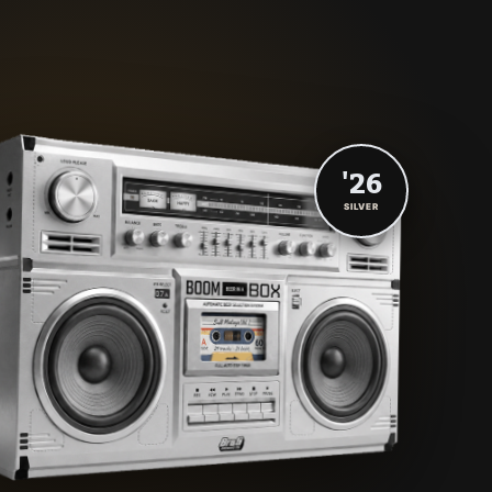
'26
SILVER