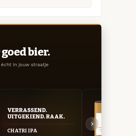
goed bier.
écht in jouw straatje
VERRASSEND.
VER
UITGEKIEND. RAAK.
UIT
CHATRI IPA
BUSS