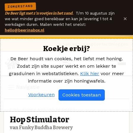
ZOMERSTAND
De Beer ligt met z'n voetjes in het zand.
T/m 10 augustus zijn
×
we wat minder goed bereikbaar en kan je levering 1 tot 4
werkdagen duren. Mailen werkt het snelst:
hello@beerinabox.nl
Ik heb een vraag
Contact
Inloggen
Koekje erbij?
De Beer houdt van cookies, het liefst met honing.
Zodat zijn site super werkt en om lekker te
grasduinen in webstatistieken.
Klik hier
voor meer
informatie over zijn honingwafels.
Navigatie
Voorkeuren
Cookies toestaan
DIPA · FUNKY BUDDHA BREWERY
Hop Stimulator
van Funky Buddha Brewery