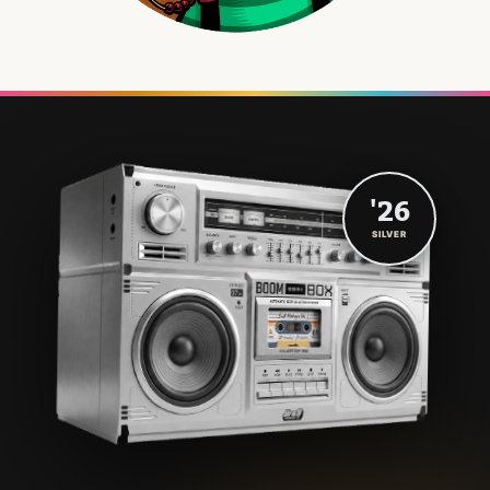
'26
SILVER