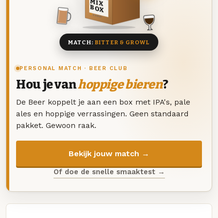
MIX
BOX
8 BIEREN
MATCH:
BITTER & GROWL
PERSONAL MATCH · BEER CLUB
Hou je van
hoppige bieren
?
De Beer koppelt je aan een box met IPA's, pale
ales en hoppige verrassingen. Geen standaard
pakket. Gewoon raak.
Bekijk jouw match →
Of doe de snelle smaaktest →