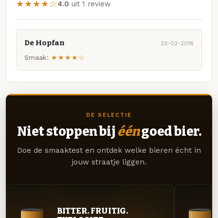
★★★★☆
4.0
uit 1 review
De Hopfan
23-02-2018
Smaak:
★★★★☆
DE SELECTIE
Niet stoppen bij
één
goed bier.
Doe de smaaktest en ontdek welke bieren écht in
jouw straatje liggen.
BITTER. FRUITIG.