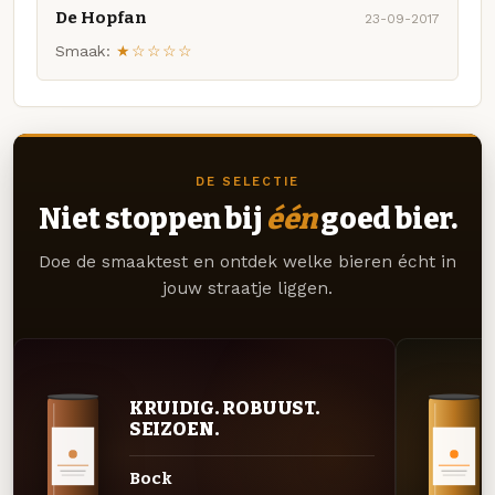
De Hopfan
23-09-2017
Smaak:
★☆☆☆☆
DE SELECTIE
Niet stoppen bij
één
goed bier.
Doe de smaaktest en ontdek welke bieren écht in
jouw straatje liggen.
KRUIDIG. ROBUUST.
SEIZOEN.
Bock