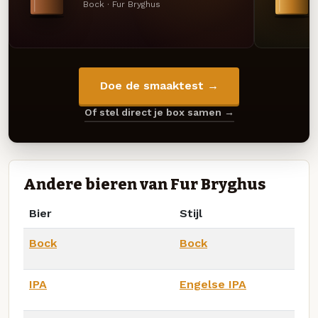
Bock · Fur Bryghus
Doe de smaaktest →
Of stel direct je box samen →
Andere bieren van Fur Bryghus
Bier
Stijl
Bock
Bock
IPA
Engelse IPA