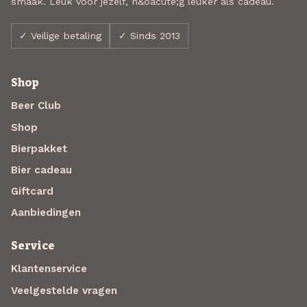
smaak. Leuk voor jezelf, n&oacute;g leuker als cadeau.
✓ Veilige betaling
✓ Sinds 2013
Shop
Beer Club
Shop
Bierpakket
Bier cadeau
Giftcard
Aanbiedingen
Service
Klantenservice
Veelgestelde vragen