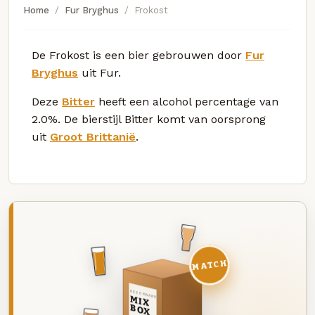
Home
Fur Bryghus
Frokost
De Frokost is een bier gebrouwen door
Fur
Bryghus
uit Fur.
Deze
Bitter
heeft een alcohol percentage van
2.0%. De bierstijl Bitter komt van oorsprong
uit
Groot Brittanië
.
MATCH
DEZE MAAND
MIX
BOX