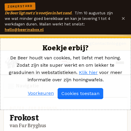
ZOMERSTAND
De Beer ligt met z'n voetjes in het zand.
T/m 10 augustus zijn
×
we wat minder goed bereikbaar en kan je levering 1 tot 4
werkdagen duren. Mailen werkt het snelst:
hello@beerinabox.nl
Ik heb een vraag
Contact
Inloggen
Koekje erbij?
De Beer houdt van cookies, het liefst met honing.
Zodat zijn site super werkt en om lekker te
grasduinen in webstatistieken.
Klik hier
voor meer
informatie over zijn honingwafels.
Navigatie
Voorkeuren
Cookies toestaan
BITTER · FUR BRYGHUS
Frokost
van Fur Bryghus