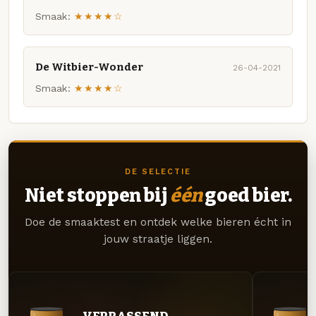
Smaak:
★★★★☆
De Witbier-Wonder
26-04-2021
Smaak:
★★★★☆
DE SELECTIE
Niet stoppen bij
één
goed bier.
Doe de smaaktest en ontdek welke bieren écht in
jouw straatje liggen.
VERRASSEND.