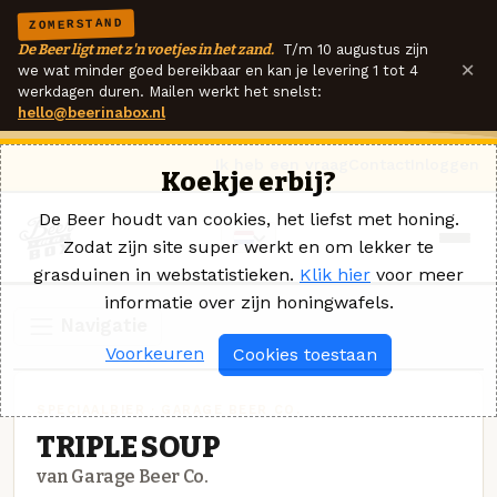
ZOMERSTAND
De Beer ligt met z'n voetjes in het zand.
T/m 10 augustus zijn
×
we wat minder goed bereikbaar en kan je levering 1 tot 4
werkdagen duren. Mailen werkt het snelst:
hello@beerinabox.nl
Ik heb een vraag
Contact
Inloggen
Koekje erbij?
De Beer houdt van cookies, het liefst met honing.
Zodat zijn site super werkt en om lekker te
grasduinen in webstatistieken.
Klik hier
voor meer
informatie over zijn honingwafels.
Navigatie
Voorkeuren
Cookies toestaan
SPECIAALBIER · GARAGE BEER CO.
TRIPLE SOUP
van Garage Beer Co.