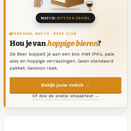
8 BIEREN
MATCH:
BITTER & GROWL
PERSONAL MATCH · BEER CLUB
Hou je van
hoppige bieren
?
De Beer koppelt je aan een box met IPA's, pale
ales en hoppige verrassingen. Geen standaard
pakket. Gewoon raak.
Bekijk jouw match →
Of doe de snelle smaaktest →