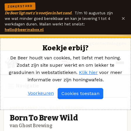
ZOMERSTAND
De Beer ligt met z'n voetjes in het zand.
T/m 10 augustus zijn
×
we wat minder goed bereikbaar en kan je levering 1 tot 4
werkdagen duren. Mailen werkt het snelst:
hello@beerinabox.nl
Ik heb een vraag
Contact
Inloggen
Koekje erbij?
De Beer houdt van cookies, het liefst met honing.
Zodat zijn site super werkt en om lekker te
grasduinen in webstatistieken.
Klik hier
voor meer
informatie over zijn honingwafels.
Navigatie
Voorkeuren
Cookies toestaan
AMERIKAANSE IPA · GHOST BREWING
Born To Brew Wild
van Ghost Brewing