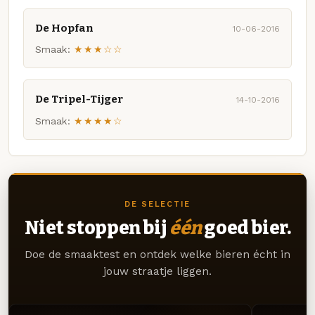
De Hopfan
10-06-2016
Smaak:
★★★☆☆
De Tripel-Tijger
14-10-2016
Smaak:
★★★★☆
DE SELECTIE
Niet stoppen bij
één
goed bier.
Doe de smaaktest en ontdek welke bieren écht in
jouw straatje liggen.