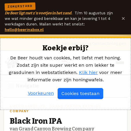
ZOMERSTAND
De Beer ligt met z'n voetjes in het zand.
T/m 10 augustus zijn
×
we wat minder goed bereikbaar en kan je levering 1 tot 4
werkdagen duren. Mailen werkt het snelst:
hello@beerinabox.nl
Ik heb een vraag
Contact
Inloggen
Koekje erbij?
De Beer houdt van cookies, het liefst met honing.
Zodat zijn site super werkt en om lekker te
grasduinen in webstatistieken.
Klik hier
voor meer
informatie over zijn honingwafels.
Navigatie
Voorkeuren
Cookies toestaan
AMERIKAANSE IPA · GRAND CANYON BREWING
COMPANY
Black Iron IPA
van Grand Canyon Brewing Company