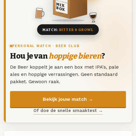
DEZE MAAND
MIX
BOX
8 BIEREN
MATCH:
BITTER & GROWL
PERSONAL MATCH · BEER CLUB
Hou je van
hoppige bieren
?
De Beer koppelt je aan een box met IPA's, pale
ales en hoppige verrassingen. Geen standaard
pakket. Gewoon raak.
Bekijk jouw match →
Of doe de snelle smaaktest →