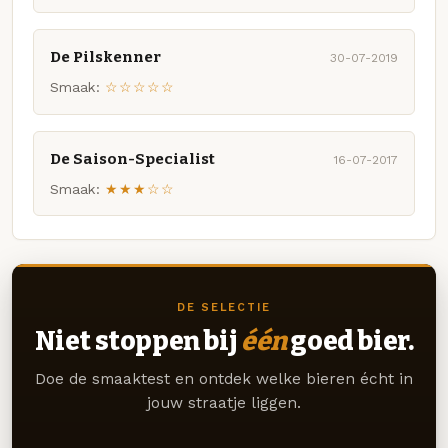
De Pilskenner
30-07-2019
Smaak:
☆☆☆☆☆
De Saison-Specialist
16-07-2017
Smaak:
★★★☆☆
DE SELECTIE
Niet stoppen bij
één
goed bier.
Doe de smaaktest en ontdek welke bieren écht in
jouw straatje liggen.