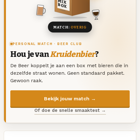
MIX
BOX
8 BIEREN
MATCH:
OVERIG
PERSONAL MATCH · BEER CLUB
Hou je van
Kruidenbier
?
De Beer koppelt je aan een box met bieren die in
dezelfde straat wonen. Geen standaard pakket.
Gewoon raak.
Bekijk jouw match →
Of doe de snelle smaaktest →