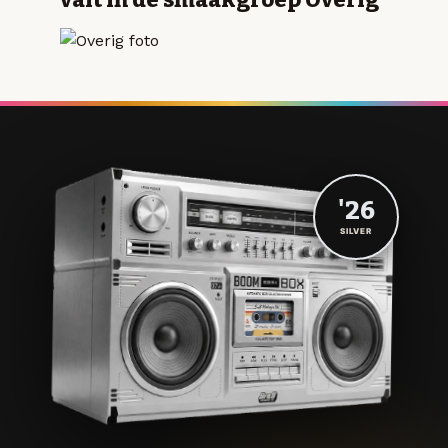
'26
SILVER