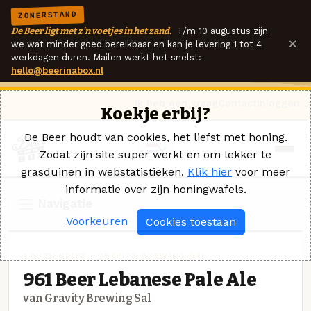
ZOMERSTAND
De Beer ligt met z'n voetjes in het zand.
T/m 10 augustus zijn
×
we wat minder goed bereikbaar en kan je levering 1 tot 4
werkdagen duren. Mailen werkt het snelst:
hello@beerinabox.nl
Ik heb een vraag
Contact
Inloggen
Koekje erbij?
De Beer houdt van cookies, het liefst met honing.
Zodat zijn site super werkt en om lekker te
grasduinen in webstatistieken.
Klik hier
voor meer
informatie over zijn honingwafels.
Navigatie
Voorkeuren
Cookies toestaan
KRUIDENBIER · GRAVITY BREWING SAL
961 Beer Lebanese Pale Ale
van Gravity Brewing Sal