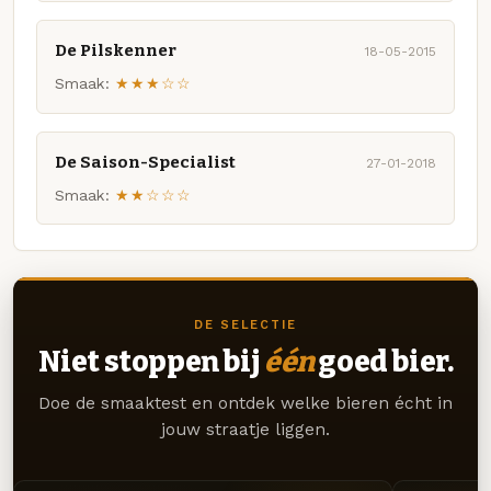
De Pilskenner
18-05-2015
Smaak:
★★★☆☆
De Saison-Specialist
27-01-2018
Smaak:
★★☆☆☆
DE SELECTIE
Niet stoppen bij
één
goed bier.
Doe de smaaktest en ontdek welke bieren écht in
jouw straatje liggen.