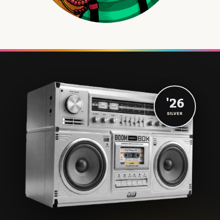
'26
SILVER