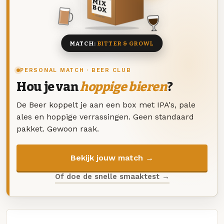
MIX
BOX
8 BIEREN
MATCH:
BITTER & GROWL
PERSONAL MATCH · BEER CLUB
Hou je van
hoppige bieren
?
De Beer koppelt je aan een box met IPA's, pale
ales en hoppige verrassingen. Geen standaard
pakket. Gewoon raak.
Bekijk jouw match →
Of doe de snelle smaaktest →