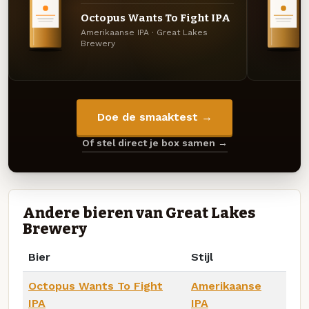
Octopus Wants To Fight IPA
Amerikaanse IPA · Great Lakes
Brewery
Doe de smaaktest →
Of stel direct je box samen →
Andere bieren van Great Lakes
Brewery
Bier
Stijl
Octopus Wants To Fight
Amerikaanse
IPA
IPA