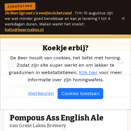
ZOMERSTAND
De Beer ligt met z'n voetjes in het zand.
T/m 10 augustus zijn
×
we wat minder goed bereikbaar en kan je levering 1 tot 4
werkdagen duren. Mailen werkt het snelst:
hello@beerinabox.nl
Ik heb een vraag
Contact
Inloggen
Koekje erbij?
De Beer houdt van cookies, het liefst met honing.
Zodat zijn site super werkt en om lekker te
grasduinen in webstatistieken.
Klik hier
voor meer
informatie over zijn honingwafels.
Navigatie
Voorkeuren
Cookies toestaan
ENGELSE PALE ALE · GREAT LAKES BREWERY
Pompous Ass English Ale
van Great Lakes Brewery