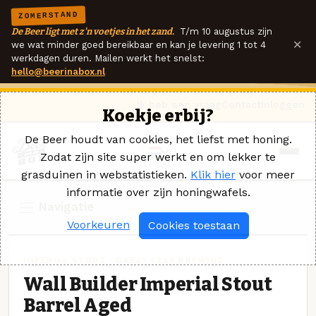
ZOMERSTAND
De Beer ligt met z'n voetjes in het zand.
T/m 10 augustus zijn
×
we wat minder goed bereikbaar en kan je levering 1 tot 4
werkdagen duren. Mailen werkt het snelst:
hello@beerinabox.nl
Ik heb een vraag
Contact
Inloggen
Koekje erbij?
De Beer houdt van cookies, het liefst met honing.
Zodat zijn site super werkt en om lekker te
grasduinen in webstatistieken.
Klik hier
voor meer
informatie over zijn honingwafels.
Navigatie
Voorkeuren
Cookies toestaan
IMPERIAL STOUT · GREAT LEAP BREWING
Wall Builder Imperial Stout
Barrel Aged