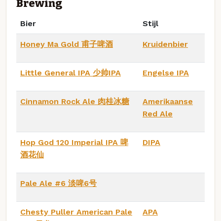
Brewing
Bier
Stijl
Honey Ma Gold 甫子啤酒
Kruidenbier
Little General IPA 少帅IPA
Engelse IPA
Cinnamon Rock Ale 肉桂冰糖
Amerikaanse
Red Ale
Hop God 120 Imperial IPA 啤
DIPA
酒花仙
Pale Ale #6 淡啤6号
Chesty Puller American Pale
APA