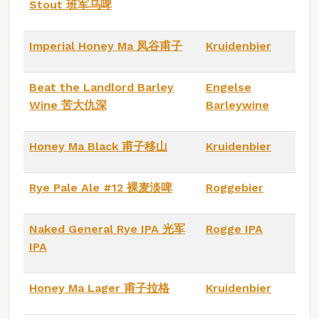
Stout 班军乌啤
Imperial Honey Ma 凤谷甫子
Kruidenbier
Beat the Landlord Barley
Engelse
Wine 苦大仇深
Barleywine
Honey Ma Black 甫子移山
Kruidenbier
Rye Pale Ale #12 裸麦淡啤
Roggebier
Naked General Rye IPA 光军
Rogge IPA
IPA
Honey Ma Lager 甫子拉格
Kruidenbier