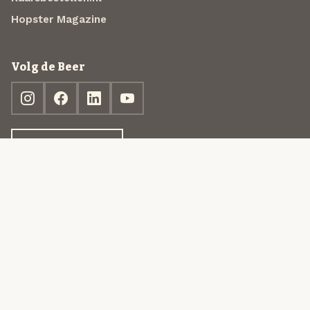
Hopster Magazine
Volg de Beer
Ontdek jouw box
© 2013-2026 Beer in a Box BV