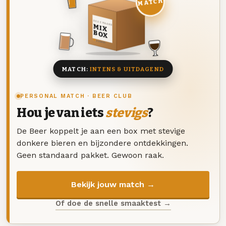
MATCH
DEZE MAAND
MIX
BOX
8 BIEREN
MATCH:
INTENS & UITDAGEND
PERSONAL MATCH · BEER CLUB
Hou je van iets
stevigs
?
De Beer koppelt je aan een box met stevige
donkere bieren en bijzondere ontdekkingen.
Geen standaard pakket. Gewoon raak.
Bekijk jouw match →
Of doe de snelle smaaktest →