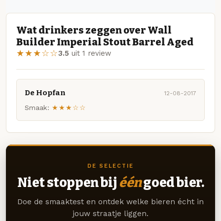
Wat drinkers zeggen over Wall
Builder Imperial Stout Barrel Aged
★★★☆☆
3.5
uit 1 review
De Hopfan
12-08-2017
Smaak:
★★★☆☆
DE SELECTIE
Niet stoppen bij
één
goed bier.
Doe de smaaktest en ontdek welke bieren écht in
jouw straatje liggen.