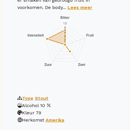
er smaken van gedroogd fruit in
voorkomen. De body...
Lees meer
Type
Stout
Alcohol
10
Kleur
79
Herkomst
Amerika