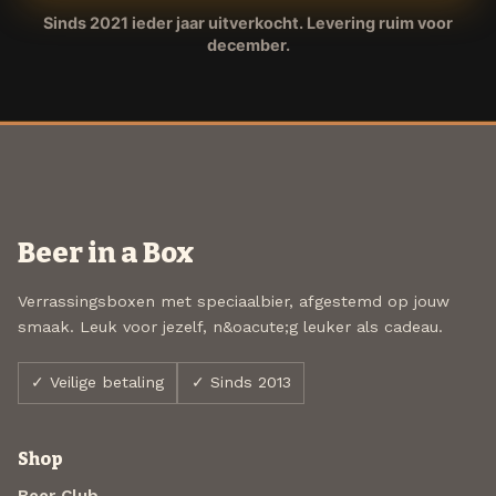
Sinds 2021 ieder jaar uitverkocht. Levering ruim voor
december.
Beer in a Box
Verrassingsboxen met speciaalbier, afgestemd op jouw
smaak. Leuk voor jezelf, n&oacute;g leuker als cadeau.
✓ Veilige betaling
✓ Sinds 2013
Shop
Beer Club