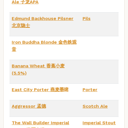
Ale 子龙APA
Edmund Backhouse Pilsner
Pils
北京隐士
Iron Buddha Blonde 金色铁观
音
Banana Wheat 香蕉小麦
(5.5%)
East City Porter 燕麦墨啤
Porter
Aggressor 孟德
Scotch Ale
The Wall Builder Imperial
Imperial Stout