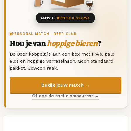
8 BIEREN
MATCH:
BITTER & GROWL
PERSONAL MATCH · BEER CLUB
Hou je van
hoppige bieren
?
De Beer koppelt je aan een box met IPA's, pale
ales en hoppige verrassingen. Geen standaard
pakket. Gewoon raak.
Bekijk jouw match →
Of doe de snelle smaaktest →