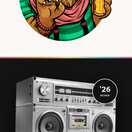
'26
SILVER