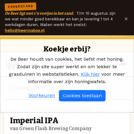
ZOMERSTAND
De Beer ligt met z'n voetjes in het zand.
T/m 10 augustus zijn
×
we wat minder goed bereikbaar en kan je levering 1 tot 4
werkdagen duren. Mailen werkt het snelst:
hello@beerinabox.nl
Ik heb een vraag
Contact
Inloggen
Koekje erbij?
De Beer houdt van cookies, het liefst met honing.
Zodat zijn site super werkt en om lekker te
grasduinen in webstatistieken.
Klik hier
voor meer
informatie over zijn honingwafels.
Navigatie
Voorkeuren
Cookies toestaan
DIPA · GREEN FLASH BREWING COMPANY
Imperial IPA
van Green Flash Brewing Company