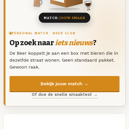
8 BIEREN
MATCH:
JOUW SMAAK
PERSONAL MATCH · BEER CLUB
Op zoek naar
iets nieuws
?
De Beer koppelt je aan een box met bieren die in
dezelfde straat wonen. Geen standaard pakket.
Gewoon raak.
Bekijk jouw match →
Of doe de snelle smaaktest →