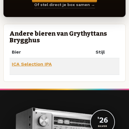
Of stel direct je box samen →
Andere bieren van Grythyttans
Brygghus
Bier
Stijl
ICA Selection IPA
'26
SILVER