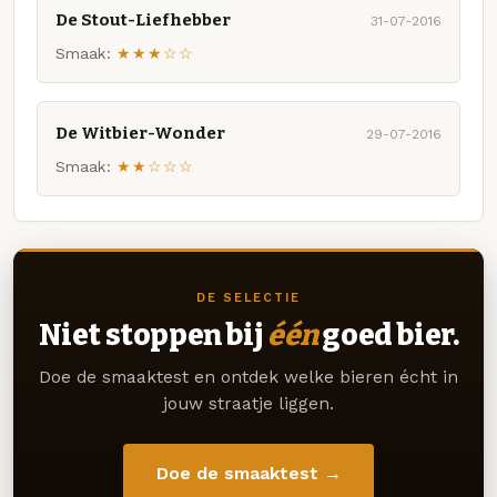
De Stout-Liefhebber
31-07-2016
Smaak:
★★★☆☆
De Witbier-Wonder
29-07-2016
Smaak:
★★☆☆☆
DE SELECTIE
Niet stoppen bij
één
goed bier.
Doe de smaaktest en ontdek welke bieren écht in
jouw straatje liggen.
Doe de smaaktest →