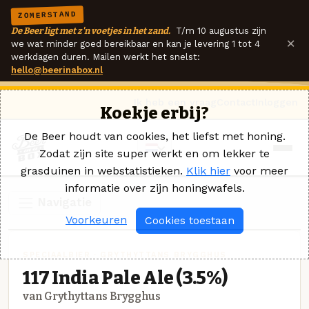
ZOMERSTAND
De Beer ligt met z'n voetjes in het zand.
T/m 10 augustus zijn
×
we wat minder goed bereikbaar en kan je levering 1 tot 4
werkdagen duren. Mailen werkt het snelst:
hello@beerinabox.nl
Ik heb een vraag
Contact
Inloggen
Koekje erbij?
De Beer houdt van cookies, het liefst met honing.
Zodat zijn site super werkt en om lekker te
grasduinen in webstatistieken.
Klik hier
voor meer
informatie over zijn honingwafels.
Navigatie
Voorkeuren
Cookies toestaan
SPECIAALBIER · GRYTHYTTANS BRYGGHUS
117 India Pale Ale (3.5%)
van Grythyttans Brygghus