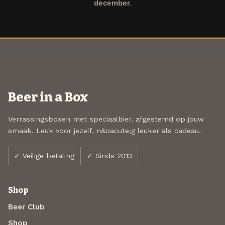
december.
Beer in a Box
Verrassingsboxen met speciaalbier, afgestemd op jouw
smaak. Leuk voor jezelf, n&oacute;g leuker als cadeau.
✓ Veilige betaling
✓ Sinds 2013
Shop
Beer Club
Shop