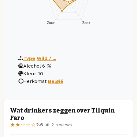
Type
Wild / ...
Alcohol
6
Kleur
10
Herkomst
België
Wat drinkers zeggen over Tilquin
Faro
★★☆☆☆
2.6
uit 2 reviews