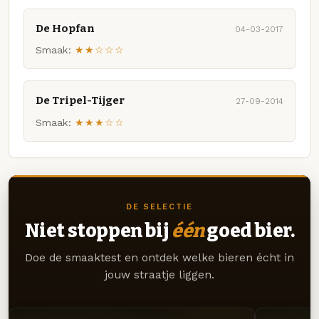
De Hopfan
04-03-2017
Smaak:
★★☆☆☆
De Tripel-Tijger
27-09-2014
Smaak:
★★★☆☆
DE SELECTIE
Niet stoppen bij
één
goed bier.
Doe de smaaktest en ontdek welke bieren écht in
jouw straatje liggen.