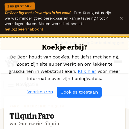
ZOMERSTAND
De Beer ligt met z'n voetjes in het zand.
T/m 10 augustus zijn
×
we wat minder goed bereikbaar en kan je levering 1 tot 4
werkdagen duren. Mailen werkt het snelst:
hello@beerinabox.nl
Ik heb een vraag
Contact
Inloggen
Koekje erbij?
De Beer houdt van cookies, het liefst met honing.
Zodat zijn site super werkt en om lekker te
grasduinen in webstatistieken.
Klik hier
voor meer
informatie over zijn honingwafels.
Navigatie
Voorkeuren
Cookies toestaan
FARO · GUEUZERIE TILQUIN
Tilquin Faro
van Gueuzerie Tilquin