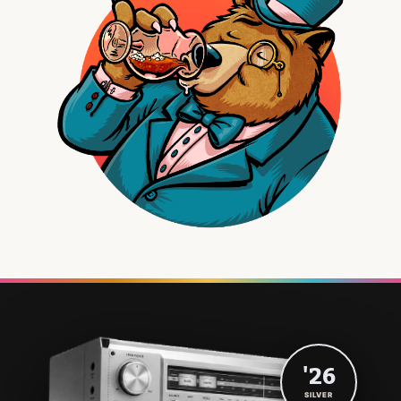
'26
SILVER