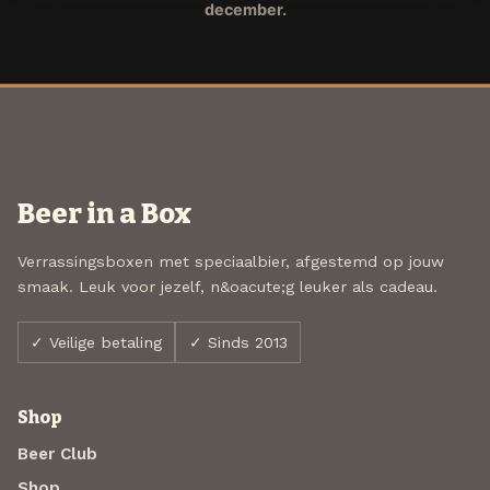
december.
Beer in a Box
Verrassingsboxen met speciaalbier, afgestemd op jouw
smaak. Leuk voor jezelf, n&oacute;g leuker als cadeau.
✓ Veilige betaling
✓ Sinds 2013
Shop
Beer Club
Shop