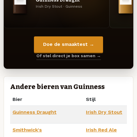
Irish Dry Stout · Guinness
Doe de smaaktest →
Of stel direct je box samen →
Andere bieren van Guinness
Bier
Stijl
Guinness Draught
Irish Dry Stout
Smithwick's
Irish Red Ale