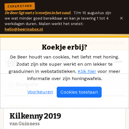
ZOMERSTAND
De Beer ligt met z'n voetjes in het zand.
T/m 10 augustus zijn
×
we wat minder goed bereikbaar en kan je levering 1 tot 4
werkdagen duren. Mailen werkt het snelst:
hello@beerinabox.nl
Ik heb een vraag
Contact
Inloggen
Koekje erbij?
De Beer houdt van cookies, het liefst met honing.
Zodat zijn site super werkt en om lekker te
grasduinen in webstatistieken.
Klik hier
voor meer
informatie over zijn honingwafels.
Navigatie
Voorkeuren
Cookies toestaan
IRISH RED ALE · GUINNESS
Kilkenny 2019
van Guinness