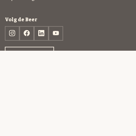
Volg de Beer
Ontdek jouw box
© 2013-2026 Beer in a Box BV