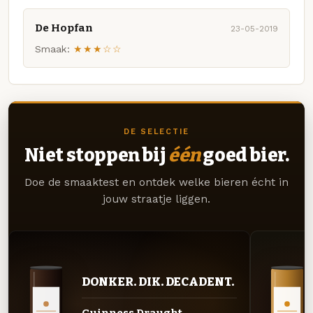
De Hopfan
23-05-2019
Smaak:
★★★☆☆
DE SELECTIE
Niet stoppen bij
één
goed bier.
Doe de smaaktest en ontdek welke bieren écht in
jouw straatje liggen.
DONKER. DIK. DECADENT.
Guinness Draught