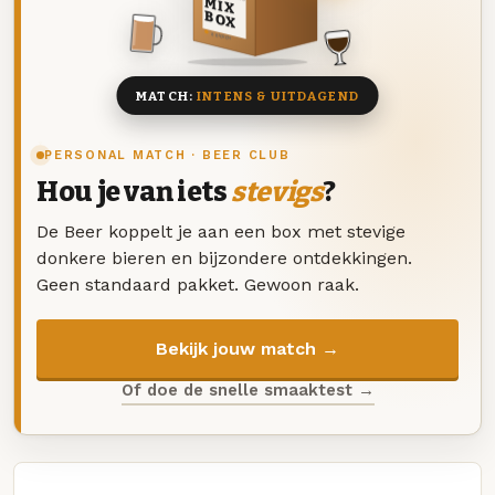
MIX
BOX
8 BIEREN
MATCH:
INTENS & UITDAGEND
PERSONAL MATCH · BEER CLUB
Hou je van iets
stevigs
?
De Beer koppelt je aan een box met stevige
donkere bieren en bijzondere ontdekkingen.
Geen standaard pakket. Gewoon raak.
Bekijk jouw match →
Of doe de snelle smaaktest →