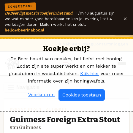
ZOMERSTAND
De Beer ligt met z'n voetjes in het zand.
T/m 10 augustus zijn
×
we wat minder goed bereikbaar en kan je levering 1 tot 4
werkdagen duren. Mailen werkt het snelst:
hello@beerinabox.nl
Ik heb een vraag
Contact
Inloggen
Koekje erbij?
De Beer houdt van cookies, het liefst met honing.
Zodat zijn site super werkt en om lekker te
grasduinen in webstatistieken.
Klik hier
voor meer
informatie over zijn honingwafels.
Navigatie
Voorkeuren
Cookies toestaan
EXPORT STOUT · GUINNESS
Guinness Foreign Extra Stout
van Guinness