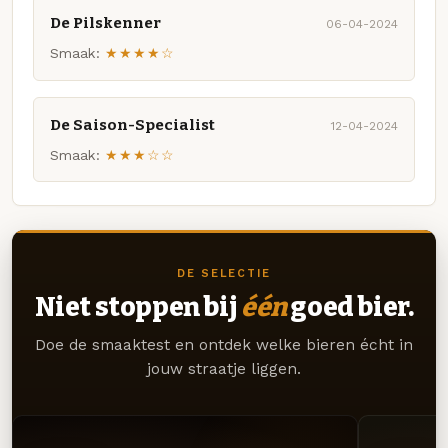
De Pilskenner
06-04-2024
Smaak:
★★★★☆
De Saison-Specialist
12-04-2024
Smaak:
★★★☆☆
DE SELECTIE
Niet stoppen bij
één
goed bier.
Doe de smaaktest en ontdek welke bieren écht in
jouw straatje liggen.