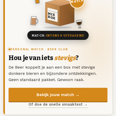
MATCH
DEZE MAAND
MIX
BOX
8 BIEREN
MATCH:
INTENS & UITDAGEND
PERSONAL MATCH · BEER CLUB
Hou je van iets
stevigs
?
De Beer koppelt je aan een box met stevige
donkere bieren en bijzondere ontdekkingen.
Geen standaard pakket. Gewoon raak.
Bekijk jouw match →
Of doe de snelle smaaktest →