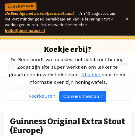
ZOMERSTAND
De Beer ligt met z'n voetjes in het zand.
T/m 10 augustus zijn
×
we wat minder goed bereikbaar en kan je levering 1 tot 4
werkdagen duren. Mailen werkt het snelst:
hello@beerinabox.nl
Ik heb een vraag
Contact
Inloggen
Koekje erbij?
De Beer houdt van cookies, het liefst met honing.
Zodat zijn site super werkt en om lekker te
grasduinen in webstatistieken.
Klik hier
voor meer
informatie over zijn honingwafels.
Navigatie
Voorkeuren
Cookies toestaan
IRISH DRY STOUT · GUINNESS
Guinness Original Extra Stout
(Europe)