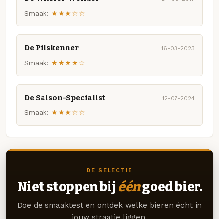
Smaak:
★★★☆☆
De Pilskenner
16-03-2023
Smaak:
★★★★☆
De Saison-Specialist
12-07-2024
Smaak:
★★★☆☆
DE SELECTIE
Niet stoppen bij
één
goed bier.
Doe de smaaktest en ontdek welke bieren écht in
jouw straatje liggen.