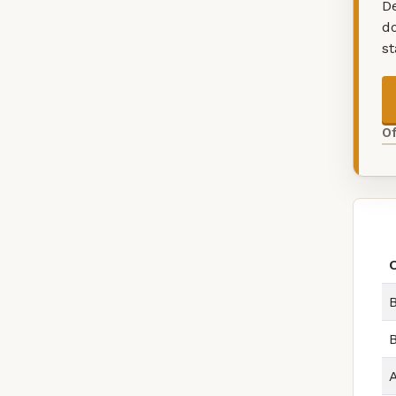
De
d
s
O
B