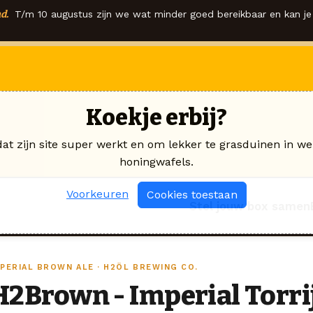
d.
T/m 10 augustus zijn we wat minder goed bereikbaar en kan je 
Koekje erbij?
dat zijn site super werkt en om lekker te grasduinen in we
honingwafels.
Voorkeuren
Cookies toestaan
Stel jouw box samen
MPERIAL BROWN ALE · H2ÖL BREWING CO.
H2Brown - Imperial Torri