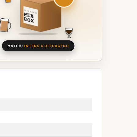
DEZE MAAND
MIX
BOX
8 BIEREN
MATCH:
INTENS & UITDAGEND