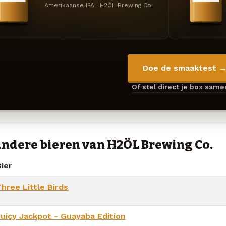
Amerikaanse IPA · H2ÖL Brewing Co.
Doe de smaaktest 
Of stel direct je box sam
ndere bieren van H2ÖL Brewing Co.
ier
hree Little Birds
Juicy Jackpot - Guayaba Edition