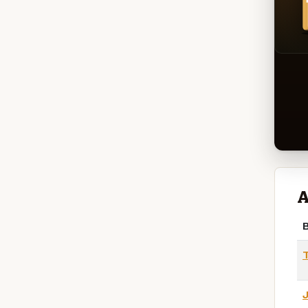
A
B
T