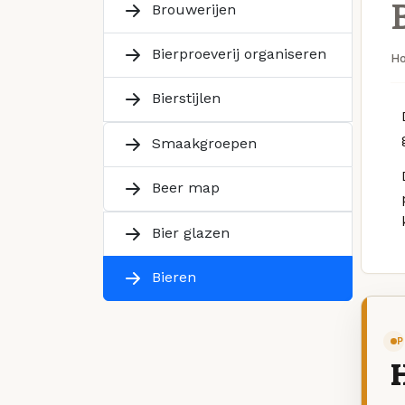
Brouwerijen
Bierproeverij organiseren
H
Bierstijlen
Smaakgroepen
Beer map
Bier glazen
Bieren
P
H