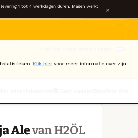
levering 1 tot 4 werkdagen duren. Mailen werkt
×
Ik heb een vraag
Contact
Inloggen
bstatistieken.
Klik hier
voor meer informatie over zijn
Bier adventskalender
Geef cadeau
Shop
Over Ons
ja Ale
van H2ÖL