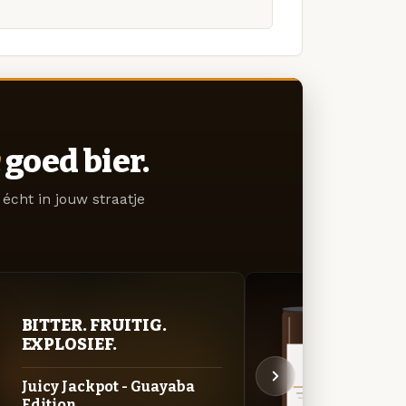
goed bier.
écht in jouw straatje
DON
BITTER. FRUITIG.
DEC
EXPLOSIEF.
H2St
Juicy Jackpot - Guayaba
Cara
Edition