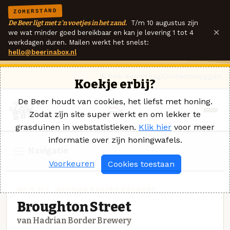
ZOMERSTAND
De Beer ligt met z'n voetjes in het zand.
T/m 10 augustus zijn
×
we wat minder goed bereikbaar en kan je levering 1 tot 4
werkdagen duren. Mailen werkt het snelst:
hello@beerinabox.nl
Ik heb een vraag
Contact
Inloggen
Koekje erbij?
De Beer houdt van cookies, het liefst met honing.
Zodat zijn site super werkt en om lekker te
grasduinen in webstatistieken.
Klik hier
voor meer
informatie over zijn honingwafels.
Navigatie
Voorkeuren
Cookies toestaan
MILD ALE · HADRIAN BORDER BREWERY
Broughton Street
van Hadrian Border Brewery