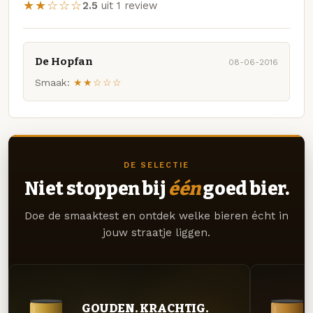
★★☆☆☆
2.5
uit 1 review
De Hopfan
08-06-2016
Smaak:
★★☆☆☆
DE SELECTIE
Niet stoppen bij
één
goed bier.
Doe de smaaktest en ontdek welke bieren écht in
jouw straatje liggen.
GOUDEN. KRACHTIG.