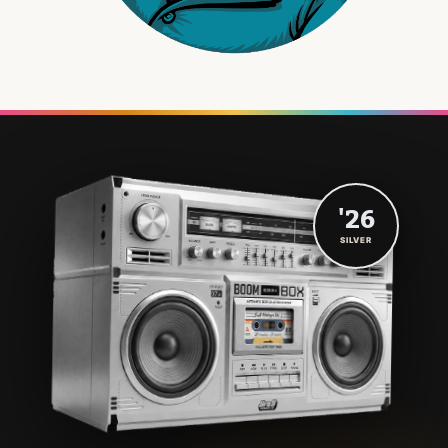
'26
SILVER