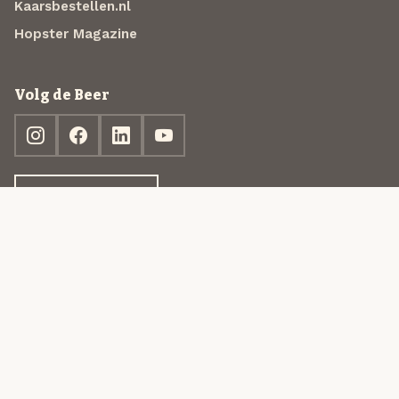
Kaarsbestellen.nl
Hopster Magazine
Volg de Beer
Ontdek jouw box
© 2013-2026 Beer in a Box BV