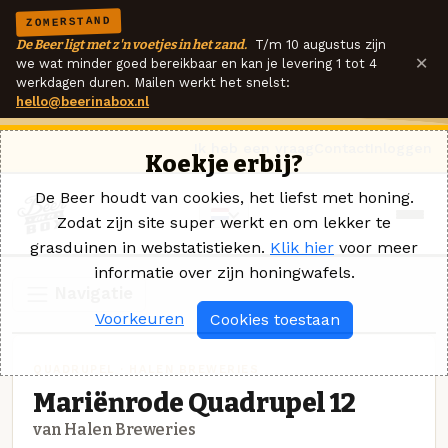
ZOMERSTAND
De Beer ligt met z'n voetjes in het zand.
T/m 10 augustus zijn
×
we wat minder goed bereikbaar en kan je levering 1 tot 4
werkdagen duren. Mailen werkt het snelst:
hello@beerinabox.nl
Ik heb een vraag
Contact
Inloggen
Koekje erbij?
De Beer houdt van cookies, het liefst met honing.
Zodat zijn site super werkt en om lekker te
grasduinen in webstatistieken.
Klik hier
voor meer
informatie over zijn honingwafels.
Navigatie
Voorkeuren
Cookies toestaan
QUADRUPEL · HALEN BREWERIES
Mariënrode Quadrupel 12
van Halen Breweries