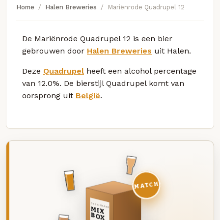
Home
Halen Breweries
Mariënrode Quadrupel 12
De Mariënrode Quadrupel 12 is een bier
gebrouwen door
Halen Breweries
uit Halen.
Deze
Quadrupel
heeft een alcohol percentage
van 12.0%. De bierstijl Quadrupel komt van
oorsprong uit
België
.
MATCH
DEZE MAAND
MIX
BOX