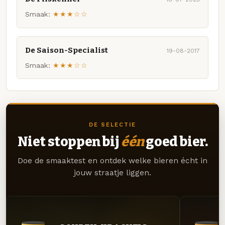
Smaak:
★★★☆☆
De Saison-Specialist
19-08-2017
Smaak:
★★★☆☆
DE SELECTIE
Niet stoppen bij
één
goed bier.
Doe de smaaktest en ontdek welke bieren écht in
jouw straatje liggen.