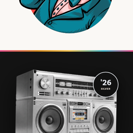
'26
SILVER