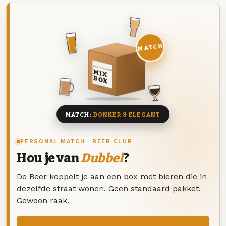
MATCH
DEZE MAAND
MIX
BOX
8 BIEREN
MATCH:
DONKER & ELEGANT
PERSONAL MATCH · BEER CLUB
Hou je van
Dubbel
?
De Beer koppelt je aan een box met bieren die in
dezelfde straat wonen. Geen standaard pakket.
Gewoon raak.