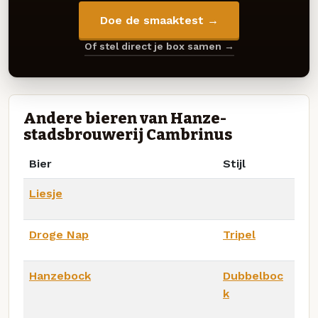
Doe de smaaktest →
Of stel direct je box samen →
Andere bieren van Hanze-
stadsbrouwerij Cambrinus
Bier
Stijl
Liesje
Droge Nap
Tripel
Hanzebock
Dubbelboc
k