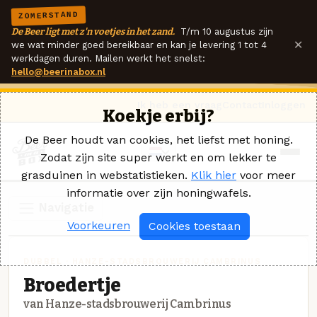
ZOMERSTAND
De Beer ligt met z'n voetjes in het zand.
T/m 10 augustus zijn
×
we wat minder goed bereikbaar en kan je levering 1 tot 4
werkdagen duren. Mailen werkt het snelst:
hello@beerinabox.nl
Ik heb een vraag
Contact
Inloggen
Koekje erbij?
De Beer houdt van cookies, het liefst met honing.
Zodat zijn site super werkt en om lekker te
grasduinen in webstatistieken.
Klik hier
voor meer
informatie over zijn honingwafels.
Navigatie
Voorkeuren
Cookies toestaan
DUBBEL · HANZE-STADSBROUWERIJ CAMBRINUS
Broedertje
van Hanze-stadsbrouwerij Cambrinus