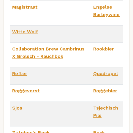
Magistraat
Engelse
Barleywine
Witte Wolf
Collaboration Brew Cambrinus
Rookbier
X Grolsch - Rauchbok
Refter
Quadrupel
Roggevorst
Roggebier
Sjos
Tsjechisch
Pils
Zutphen's Bock
Bock