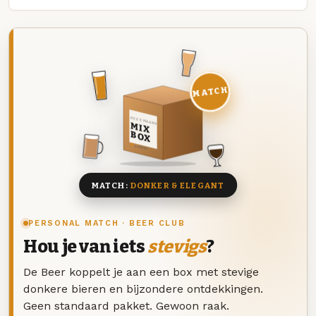
MATCH
DEZE MAAND
MIX
BOX
8 BIEREN
MATCH:
DONKER & ELEGANT
PERSONAL MATCH · BEER CLUB
Hou je van iets
stevigs
?
De Beer koppelt je aan een box met stevige
donkere bieren en bijzondere ontdekkingen.
Geen standaard pakket. Gewoon raak.