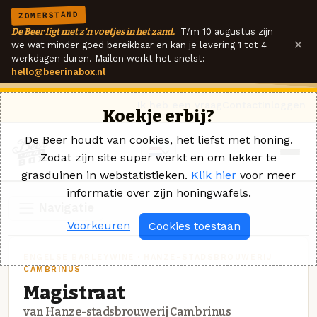
ZOMERSTAND
De Beer ligt met z'n voetjes in het zand.
T/m 10 augustus zijn
×
we wat minder goed bereikbaar en kan je levering 1 tot 4
werkdagen duren. Mailen werkt het snelst:
hello@beerinabox.nl
Ik heb een vraag
Contact
Inloggen
Koekje erbij?
De Beer houdt van cookies, het liefst met honing.
Zodat zijn site super werkt en om lekker te
grasduinen in webstatistieken.
Klik hier
voor meer
informatie over zijn honingwafels.
Navigatie
Voorkeuren
Cookies toestaan
ENGELSE BARLEYWINE · HANZE-STADSBROUWERIJ
CAMBRINUS
Magistraat
van Hanze-stadsbrouwerij Cambrinus