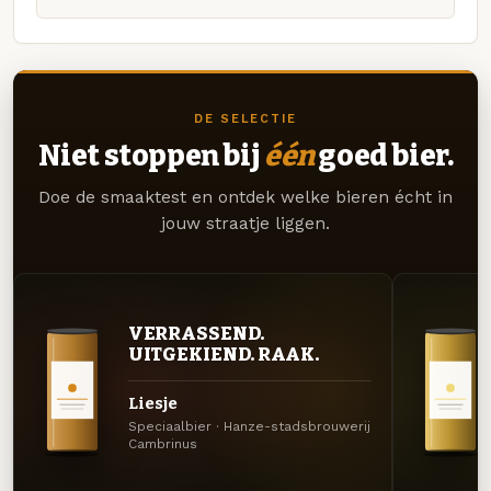
DE SELECTIE
Niet stoppen bij
één
goed bier.
Doe de smaaktest en ontdek welke bieren écht in
jouw straatje liggen.
VERRASSEND.
UITGEKIEND. RAAK.
Liesje
Speciaalbier · Hanze-stadsbrouwerij
Cambrinus