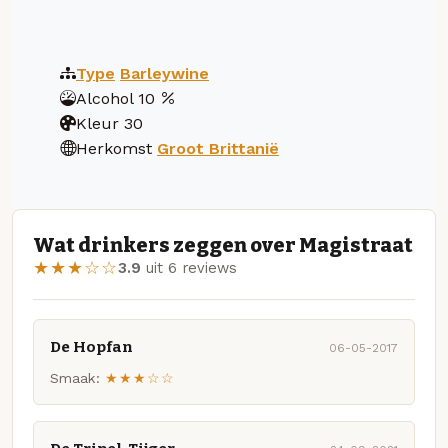
Type
Barleywine
Alcohol
10
Kleur
30
Herkomst
Groot Brittanië
Wat drinkers zeggen over Magistraat
★★★☆☆
3.9
uit 6 reviews
De Hopfan
06-05-2017
Smaak:
★★★☆☆