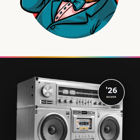
'26
SILVER