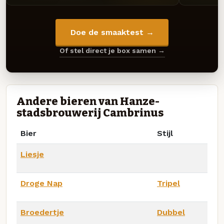
Doe de smaaktest →
Of stel direct je box samen →
Andere bieren van Hanze-
stadsbrouwerij Cambrinus
Bier
Stijl
Liesje
Droge Nap
Tripel
Broedertje
Dubbel