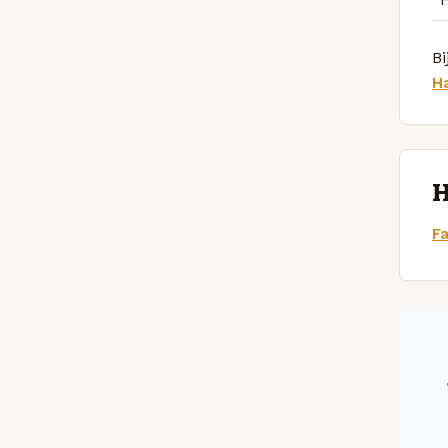
Bi
H
H
F