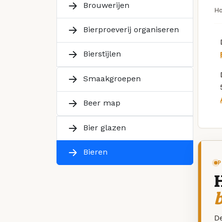
Brouwerijen
H
Bierproeverij organiseren
Bierstijlen
Smaakgroepen
Beer map
Bier glazen
Bieren
P
De