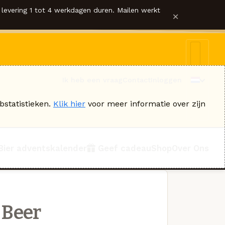
levering 1 tot 4 werkdagen duren. Mailen werkt
×
Ik heb een vraag
Contact
Inloggen
bstatistieken.
Klik hier
voor meer informatie over zijn
Bier adventskalender
Geef cadeau
Shop
Over Ons
 Beer