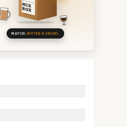
DEZE MAAND
MIX
BOX
8 BIEREN
MATCH:
BITTER & GROWL