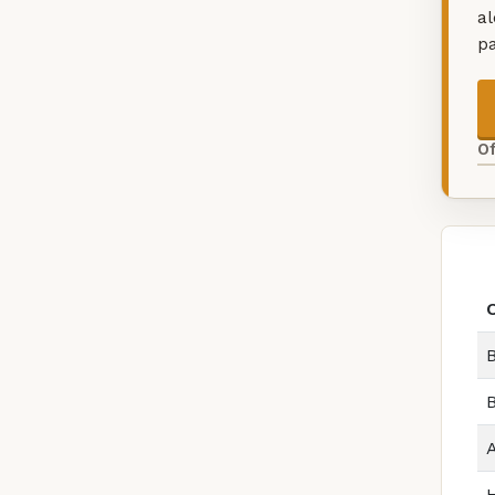
a
p
O
B