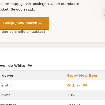
les en hoppige verrassingen. Geen standaard
akket. Gewoon raak.
Bekijk jouw match →
f doe de snelle smaaktest →
Over de White IPA
Brouwer
Happy New Beer
ierstijl
Witbier IPA
Alcohol
5.0%
Herkomst
Khao Yai