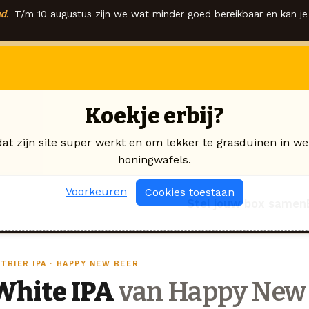
d.
T/m 10 augustus zijn we wat minder goed bereikbaar en kan je 
Koekje erbij?
dat zijn site super werkt en om lekker te grasduinen in we
honingwafels.
Voorkeuren
Cookies toestaan
Stel jouw box samen
TBIER IPA · HAPPY NEW BEER
White IPA
van Happy New