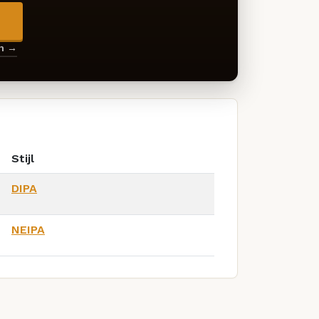
→
en →
Stijl
DIPA
NEIPA