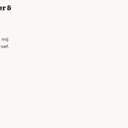
er &
 mij
roef.