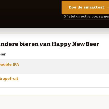
Doe de smaaktest 
Of stel direct je box sam
ndere bieren van Happy New Beer
ier
Double IPA
Grapefruit