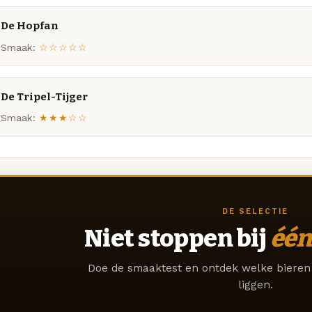
De Hopfan
Smaak:
☆☆☆☆☆
De Tripel-Tijger
Smaak:
★★★☆☆
DE SELECTIE
Niet stoppen bij
één
Doe de smaaktest en ontdek welke bieren 
liggen.