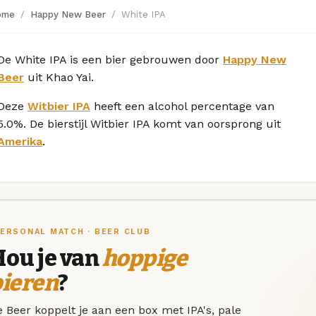
ome
Happy New Beer
White IPA
De White IPA is een bier gebrouwen door
Happy New
Beer
uit Khao Yai.
Deze
Witbier IPA
heeft een alcohol percentage van
5.0%. De bierstijl Witbier IPA komt van oorsprong uit
Amerika
.
ERSONAL MATCH · BEER CLUB
Hou je van
hoppige
bieren
?
 Beer koppelt je aan een box met IPA's, pale