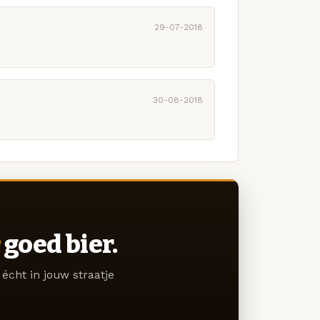
29-07-2018
30-08-2018
goed bier.
écht in jouw straatje