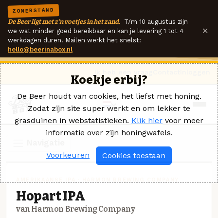
ZOMERSTAND
De Beer ligt met z'n voetjes in het zand.
T/m 10 augustus zijn
×
we wat minder goed bereikbaar en kan je levering 1 tot 4
werkdagen duren. Mailen werkt het snelst:
hello@beerinabox.nl
Ik heb een vraag
Contact
Inloggen
Koekje erbij?
De Beer houdt van cookies, het liefst met honing.
Zodat zijn site super werkt en om lekker te
grasduinen in webstatistieken.
Klik hier
voor meer
informatie over zijn honingwafels.
Navigatie
Voorkeuren
Cookies toestaan
AMERIKAANSE IPA · HARMON BREWING COMPANY
Hopart IPA
van Harmon Brewing Company