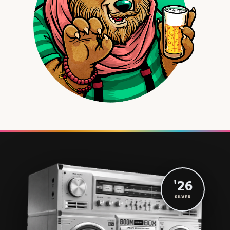
'26
SILVER