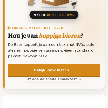
8 BIEREN
MATCH:
BITTER & GROWL
PERSONAL MATCH · BEER CLUB
Hou je van
hoppige bieren
?
De Beer koppelt je aan een box met IPA's, pale
ales en hoppige verrassingen. Geen standaard
pakket. Gewoon raak.
Bekijk jouw match →
Of doe de snelle smaaktest →