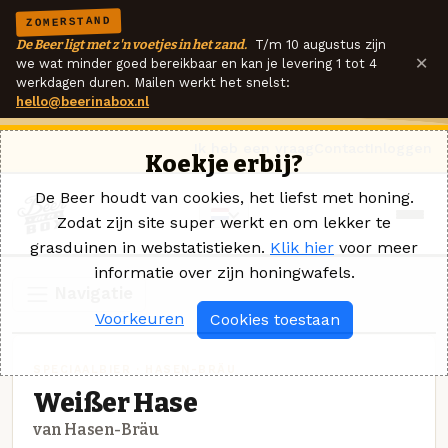
ZOMERSTAND
De Beer ligt met z'n voetjes in het zand.
T/m 10 augustus zijn
×
we wat minder goed bereikbaar en kan je levering 1 tot 4
werkdagen duren. Mailen werkt het snelst:
hello@beerinabox.nl
Ik heb een vraag
Contact
Inloggen
Koekje erbij?
De Beer houdt van cookies, het liefst met honing.
Zodat zijn site super werkt en om lekker te
grasduinen in webstatistieken.
Klik hier
voor meer
informatie over zijn honingwafels.
Navigatie
Voorkeuren
Cookies toestaan
SPECIAALBIER · HASEN-BRÄU
Weißer Hase
van Hasen-Bräu