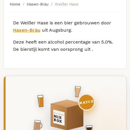
Home
Hasen-Bräu
Weißer Hase
De Weißer Hase is een bier gebrouwen door
Hasen-Bräu
uit Augsburg.
Deze
heeft een alcohol percentage van 5.0%.
De bierstijl komt van oorsprong uit
.
MATCH
DEZE MAAND
MIX
BOX
8 BIEREN