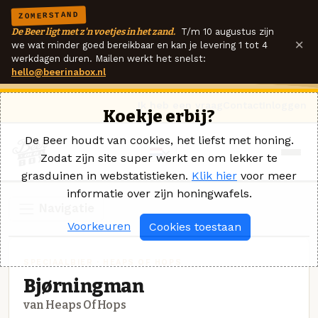
ZOMERSTAND
De Beer ligt met z'n voetjes in het zand.
T/m 10 augustus zijn
×
we wat minder goed bereikbaar en kan je levering 1 tot 4
werkdagen duren. Mailen werkt het snelst:
hello@beerinabox.nl
Ik heb een vraag
Contact
Inloggen
Koekje erbij?
De Beer houdt van cookies, het liefst met honing.
Zodat zijn site super werkt en om lekker te
grasduinen in webstatistieken.
Klik hier
voor meer
informatie over zijn honingwafels.
Navigatie
Voorkeuren
Cookies toestaan
SPECIAALBIER · HEAPS OF HOPS
Bjørningman
van Heaps Of Hops