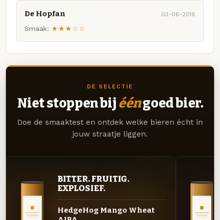
De Hopfan
03-06-2018
Smaak:
★★★☆☆
DE SELECTIE
Niet stoppen bij
één
goed bier.
Doe de smaaktest en ontdek welke bieren écht in
jouw straatje liggen.
BITTER. FRUITIG.
EXPLOSIEF.
HedgeHog Mango Wheat
AIPA