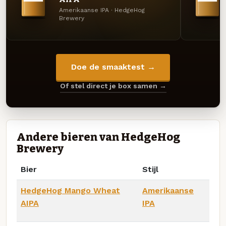
Amerikaanse IPA · HedgeHog
Brewery
Doe de smaaktest →
Of stel direct je box samen →
Andere bieren van HedgeHog
Brewery
Bier
Stijl
HedgeHog Mango Wheat
Amerikaanse
AIPA
IPA