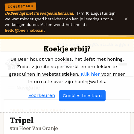
ZOMERSTAND
De Beer ligt met z'n voetjes in het zand.
T/m 10 augustus zijn
×
we wat minder goed bereikbaar en kan je levering 1 tot 4
werkdagen duren. Mailen werkt het snelst:
hello@beerinabox.nl
Ik heb een vraag
Contact
Inloggen
Koekje erbij?
De Beer houdt van cookies, het liefst met honing.
Zodat zijn site super werkt en om lekker te
grasduinen in webstatistieken.
Klik hier
voor meer
informatie over zijn honingwafels.
Navigatie
Voorkeuren
Cookies toestaan
TRIPEL · HEER VAN ORANJE
Tripel
van Heer Van Oranje