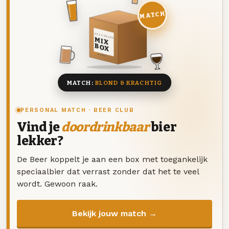
MATCH
DEZE MAAND
MIX
BOX
8 BIEREN
MATCH:
BLOND & KRACHTIG
PERSONAL MATCH · BEER CLUB
Vind je
doordrinkbaar
bier
lekker?
De Beer koppelt je aan een box met toegankelijk
speciaalbier dat verrast zonder dat het te veel
wordt. Gewoon raak.
Bekijk jouw match →