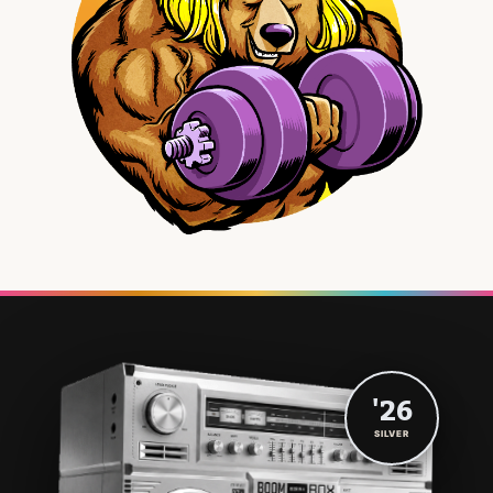
'26
SILVER