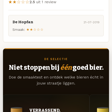
★★☆☆☆
2.5
uit 1 review
De Hopfan
21-07-2019
Smaak:
★★☆☆☆
DE SELECTIE
Niet stoppen bij
één
goed bier.
Doe de smaaktest en ontdek welke bieren écht in
jouw straatje liggen.
VERRASSEND.