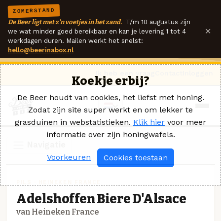
ZOMERSTAND
De Beer ligt met z'n voetjes in het zand.
T/m 10 augustus zijn
×
we wat minder goed bereikbaar en kan je levering 1 tot 4
werkdagen duren. Mailen werkt het snelst:
hello@beerinabox.nl
Ik heb een vraag
Contact
Inloggen
Koekje erbij?
De Beer houdt van cookies, het liefst met honing.
Zodat zijn site super werkt en om lekker te
grasduinen in webstatistieken.
Klik hier
voor meer
informatie over zijn honingwafels.
Navigatie
Voorkeuren
Cookies toestaan
PILS · HEINEKEN FRANCE
Adelshoffen Biere D'Alsace
van Heineken France