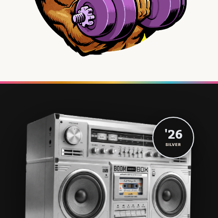
'26
SILVER