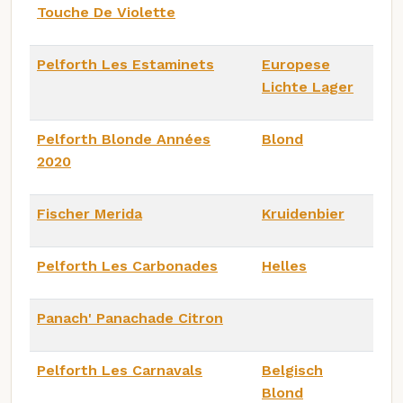
Touche De Violette
Pelforth Les Estaminets
Europese
Lichte Lager
Pelforth Blonde Années
Blond
2020
Fischer Merida
Kruidenbier
Pelforth Les Carbonades
Helles
Panach' Panachade Citron
Pelforth Les Carnavals
Belgisch
Blond