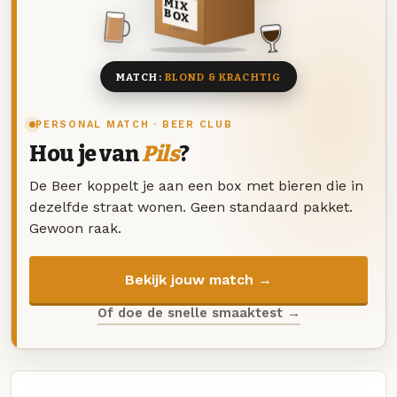
MIX
BOX
8 BIEREN
MATCH:
BLOND & KRACHTIG
PERSONAL MATCH · BEER CLUB
Hou je van
Pils
?
De Beer koppelt je aan een box met bieren die in
dezelfde straat wonen. Geen standaard pakket.
Gewoon raak.
Bekijk jouw match →
Of doe de snelle smaaktest →