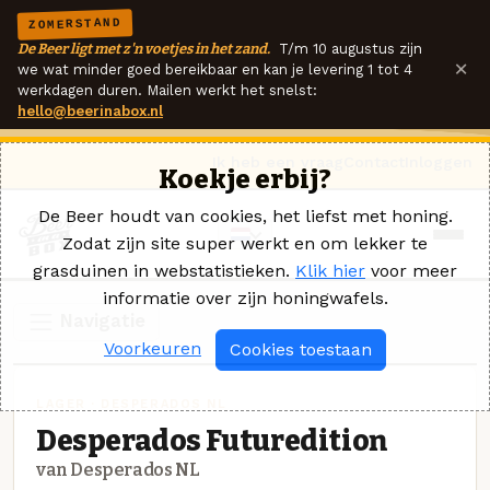
ZOMERSTAND
De Beer ligt met z'n voetjes in het zand.
T/m 10 augustus zijn
×
we wat minder goed bereikbaar en kan je levering 1 tot 4
werkdagen duren. Mailen werkt het snelst:
hello@beerinabox.nl
Ik heb een vraag
Contact
Inloggen
Koekje erbij?
De Beer houdt van cookies, het liefst met honing.
Zodat zijn site super werkt en om lekker te
grasduinen in webstatistieken.
Klik hier
voor meer
informatie over zijn honingwafels.
Navigatie
Voorkeuren
Cookies toestaan
LAGER · DESPERADOS NL
Desperados Futuredition
van Desperados NL