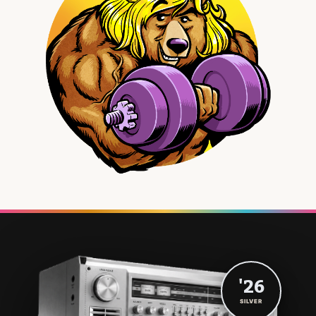
'26
SILVER