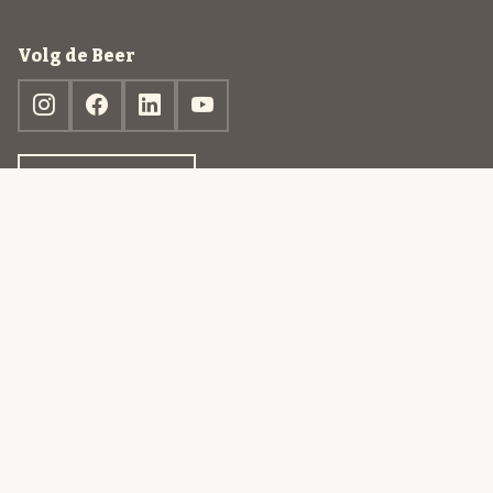
Volg de Beer
Ontdek jouw box
© 2013-2026 Beer in a Box BV