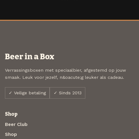
Beer in a Box
Verrassingsboxen met speciaalbier, afgestemd op jouw
smaak. Leuk voor jezelf, n&oacute;g leuker als cadeau.
✓ Veilige betaling
✓ Sinds 2013
Shop
Beer Club
Shop