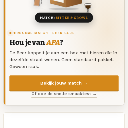
8 BIEREN
MATCH:
BITTER & GROWL
PERSONAL MATCH · BEER CLUB
Hou je van
APA
?
De Beer koppelt je aan een box met bieren die in
dezelfde straat wonen. Geen standaard pakket.
Gewoon raak.
Bekijk jouw match →
Of doe de snelle smaaktest →