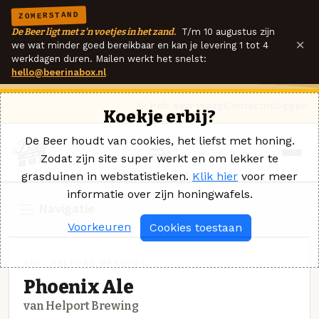
ZOMERSTAND
De Beer ligt met z'n voetjes in het zand.
T/m 10 augustus zijn
×
we wat minder goed bereikbaar en kan je levering 1 tot 4
werkdagen duren. Mailen werkt het snelst:
hello@beerinabox.nl
Ik heb een vraag
Contact
Inloggen
Koekje erbij?
De Beer houdt van cookies, het liefst met honing.
Zodat zijn site super werkt en om lekker te
grasduinen in webstatistieken.
Klik hier
voor meer
informatie over zijn honingwafels.
Navigatie
Voorkeuren
Cookies toestaan
APA · HELPORT BREWING
Phoenix Ale
van Helport Brewing