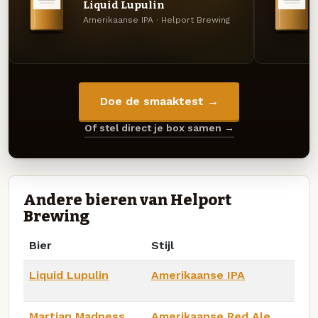
Liquid Lupulin
Amerikaanse IPA · Helport Brewing
Doe de smaaktest →
Of stel direct je box samen →
Andere bieren van Helport
Brewing
Bier
Stijl
Liquid Lupulin
Amerikaanse IPA
Martian Madness
Amerikaanse Red Ale