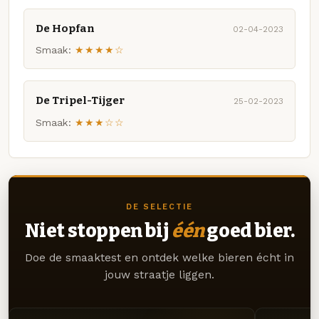
De Hopfan
02-04-2023
Smaak:
★★★★☆
De Tripel-Tijger
25-02-2023
Smaak:
★★★☆☆
DE SELECTIE
Niet stoppen bij
één
goed bier.
Doe de smaaktest en ontdek welke bieren écht in
jouw straatje liggen.