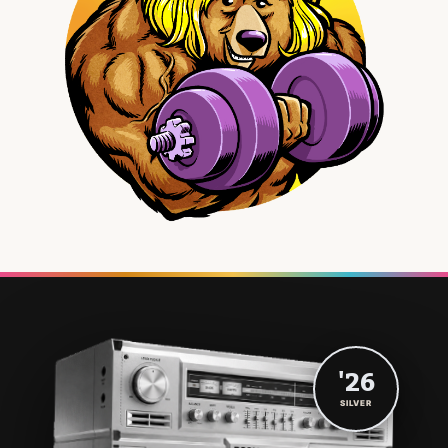
'26
SILVER