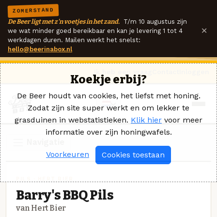
ZOMERSTAND
De Beer ligt met z'n voetjes in het zand.
T/m 10 augustus zijn
×
we wat minder goed bereikbaar en kan je levering 1 tot 4
werkdagen duren. Mailen werkt het snelst:
hello@beerinabox.nl
Ik heb een vraag
Contact
Inloggen
Koekje erbij?
De Beer houdt van cookies, het liefst met honing.
Zodat zijn site super werkt en om lekker te
grasduinen in webstatistieken.
Klik hier
voor meer
informatie over zijn honingwafels.
Navigatie
Voorkeuren
Cookies toestaan
PILS · HERT BIER
Barry's BBQ Pils
van Hert Bier