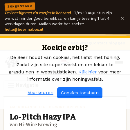
ZOMERSTAND
De Beer ligt met z'n voetjes in het zand.
T/m 10 augustus zijn
×
we wat minder goed bereikbaar en kan je levering 1 tot 4
werkdagen duren. Mailen werkt het snelst:
hello@beerinabox.nl
Ik heb een vraag
Contact
Inloggen
Koekje erbij?
De Beer houdt van cookies, het liefst met honing.
Zodat zijn site super werkt en om lekker te
grasduinen in webstatistieken.
Klik hier
voor meer
informatie over zijn honingwafels.
Navigatie
Voorkeuren
Cookies toestaan
AMERIKAANSE IPA · HI-WIRE BREWING
Lo-Pitch Hazy IPA
van Hi-Wire Brewing