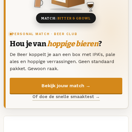
8 BIEREN
MATCH:
BITTER & GROWL
PERSONAL MATCH · BEER CLUB
Hou je van
hoppige bieren
?
De Beer koppelt je aan een box met IPA's, pale
ales en hoppige verrassingen. Geen standaard
pakket. Gewoon raak.
Bekijk jouw match →
Of doe de snelle smaaktest →