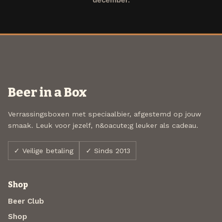
Beer in a Box
Verrassingsboxen met speciaalbier, afgestemd op jouw
smaak. Leuk voor jezelf, n&oacute;g leuker als cadeau.
✓ Veilige betaling
✓ Sinds 2013
Shop
Beer Club
Shop