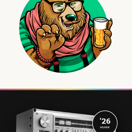
'26
SILVER