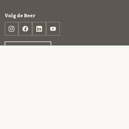
Volg de Beer
Ontdek jouw box
© 2013-2026 Beer in a Box BV