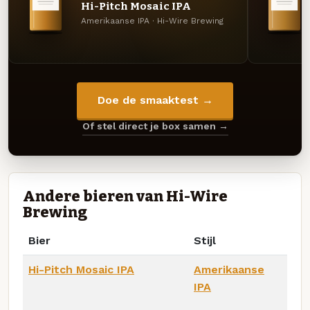
Hi-Pitch Mosaic IPA
Amerikaanse IPA · Hi-Wire Brewing
Doe de smaaktest →
Of stel direct je box samen →
Andere bieren van Hi-Wire
Brewing
Bier
Stijl
Hi-Pitch Mosaic IPA
Amerikaanse
IPA