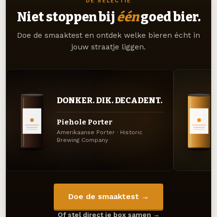
DE SELECTIE
Niet stoppen bij
één
goed bier.
Doe de smaaktest en ontdek welke bieren écht in
jouw straatje liggen.
DONKER. DIK. DECADENT.
Piehole Porter
Amerikaanse Porter · Historic
Brewing Company
Doe de smaaktest →
Of stel direct je box samen →