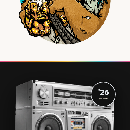
'26
SILVER