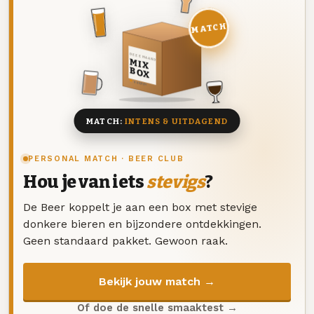
MATCH
DEZE MAAND
MIX
BOX
8 BIEREN
MATCH:
INTENS & UITDAGEND
PERSONAL MATCH · BEER CLUB
Hou je van iets
stevigs
?
De Beer koppelt je aan een box met stevige
donkere bieren en bijzondere ontdekkingen.
Geen standaard pakket. Gewoon raak.
Bekijk jouw match →
Of doe de snelle smaaktest →