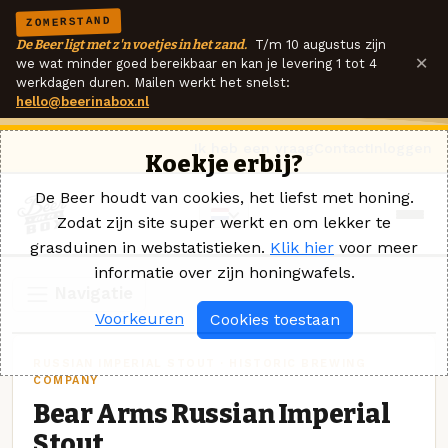
ZOMERSTAND
De Beer ligt met z'n voetjes in het zand.
T/m 10 augustus zijn
×
we wat minder goed bereikbaar en kan je levering 1 tot 4
werkdagen duren. Mailen werkt het snelst:
hello@beerinabox.nl
Ik heb een vraag
Contact
Inloggen
Koekje erbij?
De Beer houdt van cookies, het liefst met honing.
Zodat zijn site super werkt en om lekker te
grasduinen in webstatistieken.
Klik hier
voor meer
informatie over zijn honingwafels.
Navigatie
Voorkeuren
Cookies toestaan
RUSSIAN IMPERIAL STOUT · HISTORIC BREWING
COMPANY
Bear Arms Russian Imperial
Stout