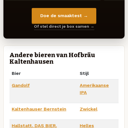
Doe de smaaktest →
Of stel direct je box samen →
Andere bieren van Hofbräu
Kaltenhausen
Bier
Stijl
Gandolf
Amerikaanse
IPA
Kaltenhauser Bernstein
Zwickel
Hallstatt. DAS BIER.
Helles