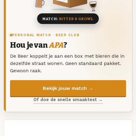
8 BIEREN
MATCH:
BITTER & GROWL
PERSONAL MATCH · BEER CLUB
Hou je van
APA
?
De Beer koppelt je aan een box met bieren die in
dezelfde straat wonen. Geen standaard pakket.
Gewoon raak.
Bekijk jouw match →
Of doe de snelle smaaktest →