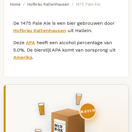
Home
Hofbräu Kaltenhausen
1475 Pale Ale
De 1475 Pale Ale is een bier gebrouwen door
Hofbräu Kaltenhausen
uit Hallein.
Deze
APA
heeft een alcohol percentage van
5.0%. De bierstijl APA komt van oorsprong uit
Amerika
.
MATCH
DEZE MAAND
MIX
BOX