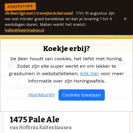
ZOMERSTAND
De Beer ligt met z'n voetjes in het zand.
T/m 10 augustus zijn
×
we wat minder goed bereikbaar en kan je levering 1 tot 4
werkdagen duren. Mailen werkt het snelst:
hello@beerinabox.nl
Ik heb een vraag
Contact
Inloggen
Koekje erbij?
De Beer houdt van cookies, het liefst met honing.
Zodat zijn site super werkt en om lekker te
grasduinen in webstatistieken.
Klik hier
voor meer
informatie over zijn honingwafels.
Navigatie
Voorkeuren
Cookies toestaan
APA · HOFBRÄU KALTENHAUSEN
1475 Pale Ale
van Hofbräu Kaltenhausen