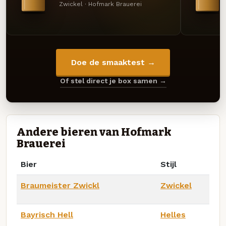
Zwickel · Hofmark Brauerei
Doe de smaaktest →
Of stel direct je box samen →
Andere bieren van Hofmark
Brauerei
Bier
Stijl
Braumeister Zwickl
Zwickel
Bayrisch Hell
Helles