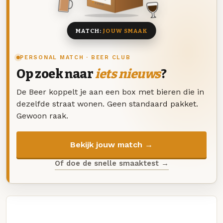
8 BIEREN
MATCH:
JOUW SMAAK
PERSONAL MATCH · BEER CLUB
Op zoek naar
iets nieuws
?
De Beer koppelt je aan een box met bieren die in
dezelfde straat wonen. Geen standaard pakket.
Gewoon raak.
Bekijk jouw match →
Of doe de snelle smaaktest →