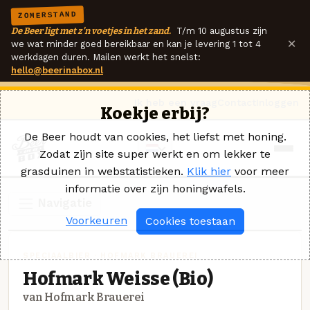
ZOMERSTAND
De Beer ligt met z'n voetjes in het zand.
T/m 10 augustus zijn
×
we wat minder goed bereikbaar en kan je levering 1 tot 4
werkdagen duren. Mailen werkt het snelst:
hello@beerinabox.nl
Ik heb een vraag
Contact
Inloggen
Koekje erbij?
De Beer houdt van cookies, het liefst met honing.
Zodat zijn site super werkt en om lekker te
grasduinen in webstatistieken.
Klik hier
voor meer
informatie over zijn honingwafels.
Navigatie
Voorkeuren
Cookies toestaan
SPECIAALBIER · HOFMARK BRAUEREI
Hofmark Weisse (Bio)
van Hofmark Brauerei