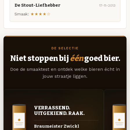
De Stout-Liefhebber
17-11-2013
Smaak:
★★★★☆
DE SELECTIE
Niet stoppen bij
één
goed bier.
Doe de smaaktest en ontdek welke bieren écht in
jouw straatje liggen.
VERRASSEND.
UITGEKIEND. RAAK.
Braumeister Zwickl