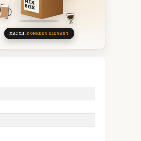
MIX
BOX
8 BIEREN
MATCH:
DONKER & ELEGANT