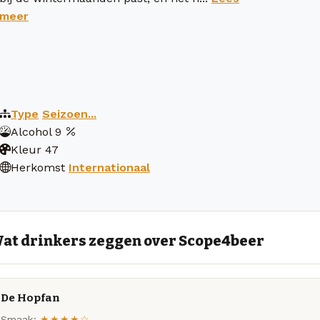
meer
Type
Seizoen...
Alcohol
9
Kleur
47
Herkomst
Internationaal
at drinkers zeggen over Scope4beer
De Hopfan
Smaak:
★★★★☆