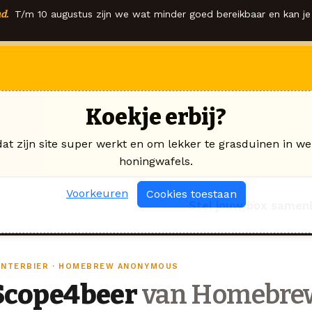
d.
T/m 10 augustus zijn we wat minder goed bereikbaar en kan je 
Koekje erbij?
dat zijn site super werkt en om lekker te grasduinen in we
honingwafels.
Voorkeuren
Cookies toestaan
Stel jouw box samen
INTERBIER · HOMEBREW ANONYMOUS
Scope4beer
van Homebre