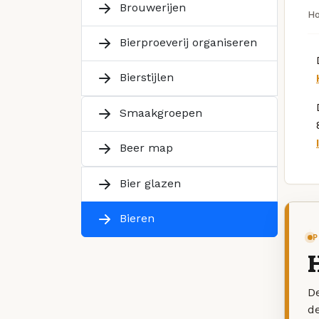
Brouwerijen
H
Bierproeverij organiseren
Bierstijlen
Smaakgroepen
Beer map
Bier glazen
Bieren
P
De
d