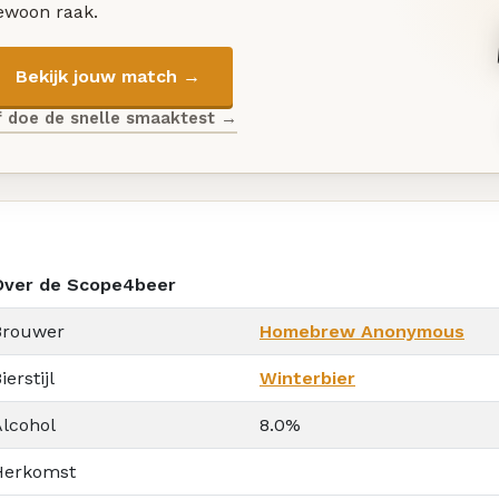
ewoon raak.
Bekijk jouw match →
f doe de snelle smaaktest →
Over de Scope4beer
Brouwer
Homebrew Anonymous
ierstijl
Winterbier
Alcohol
8.0%
Herkomst