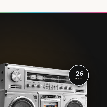
'26
SILVER