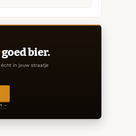
goed bier.
écht in jouw straatje
→
en →