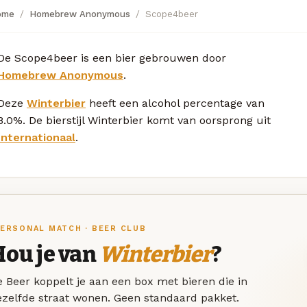
ome
Homebrew Anonymous
Scope4beer
De Scope4beer is een bier gebrouwen door
Homebrew Anonymous
.
Deze
Winterbier
heeft een alcohol percentage van
8.0%. De bierstijl Winterbier komt van oorsprong uit
Internationaal
.
ERSONAL MATCH · BEER CLUB
Hou je van
Winterbier
?
 Beer koppelt je aan een box met bieren die in
ezelfde straat wonen. Geen standaard pakket.