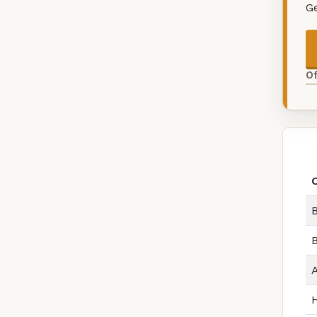
G
O
B