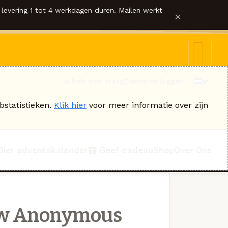
levering 1 tot 4 werkdagen duren. Mailen werkt
×
Ik heb een vraag
Contact
Inloggen
bstatistieken.
Klik hier
voor meer informatie over zijn
Bier adventskalender
Geef cadeau
Shop
Over Ons
w Anonymous