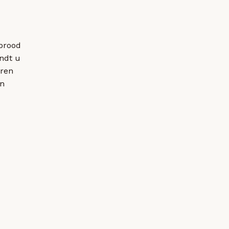
eprood
indt u
eren
en