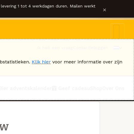
levering 1 tot 4 werkdagen duren. Mailen werkt
×
Ik heb een vraag
Contact
Inloggen
bstatistieken.
Klik hier
voor meer informatie over zijn
Bier adventskalender
Geef cadeau
Shop
Over Ons
ew