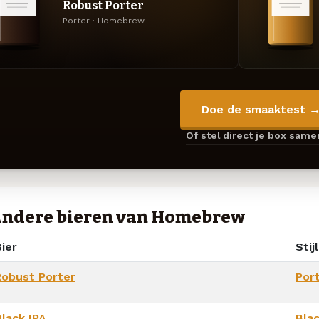
Robust Porter
Porter · Homebrew
Doe de smaaktest 
Of stel direct je box sam
ndere bieren van Homebrew
ier
Stijl
Robust Porter
Por
Black IPA
Blac