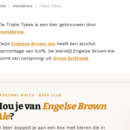
ome
Homebrew
Triple Tykes
De Triple Tykes is een bier gebrouwen door
Homebrew
.
Deze
Engelse Brown Ale
heeft een alcohol
percentage van 5.0%. De bierstijl Engelse Brown Ale
komt van oorsprong uit
Groot Brittanië
.
ERSONAL MATCH · BEER CLUB
Hou je van
Engelse Brown
Ale
?
 Beer koppelt je aan een box met bieren die in