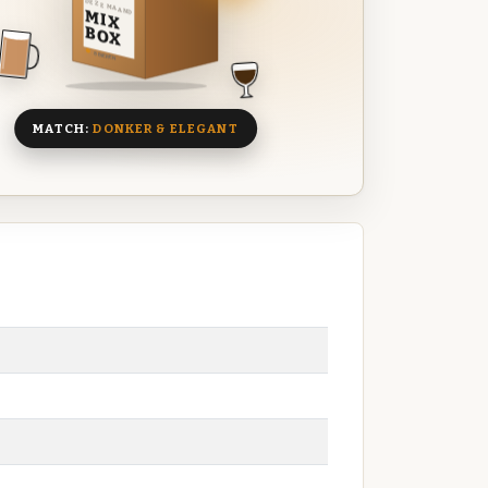
DEZE MAAND
MIX
BOX
8 BIEREN
MATCH:
DONKER & ELEGANT