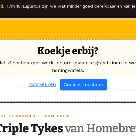
d.
T/m 10 augustus zijn we wat minder goed bereikbaar en kan je 
Koekje erbij?
dat zijn site super werkt en om lekker te grasduinen in we
honingwafels.
Voorkeuren
Cookies toestaan
Stel jouw box samen
NGELSE BROWN ALE · HOMEBREW
Triple Tykes
van Homebr