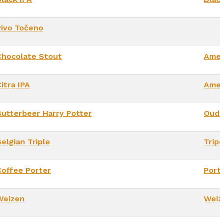
Pivo Točeno
Chocolate Stout
Ame
itra IPA
Ame
Butterbeer Harry Potter
Oud
elgian Triple
Trip
Coffee Porter
Por
Weizen
Wei