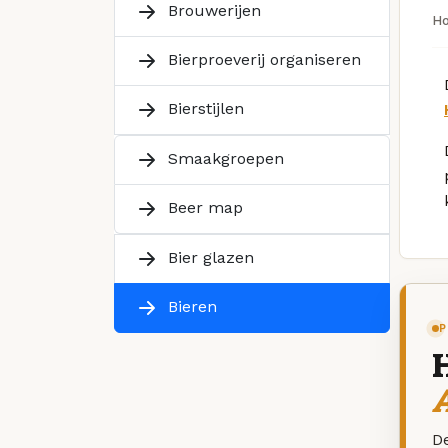
Brouwerijen
H
Bierproeverij organiseren
Bierstijlen
Smaakgroepen
Beer map
Bier glazen
Bieren
P
De